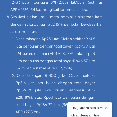
12–36 bulan, bunga ±1,8%–2,5% flat/bulan (estimasi
APR ±23%–34%), mengikuti ketentuan mitra.
Simulasi cicilan untuk mitra penyalur pinjaman kami
dengan suku bunga flat 2.15% per bulan berdasarkan
saldo menurun:
Dana talangan Rp25 juta: Cicilan sekitar Rp1.6
juta per bulan dengan total bayar Rp39.79 juta
(24 bulan, estimasi APR ±28,18%), atau Rp1.3
juta per bulan dengan total bayar Rp46.57 juta
(36 bulan, estimasi APR ±27,39%).
Dana talangan Rp100 juta: Cicilan sekitar
Rp6.6 juta per bulan dengan total bayar
Rp159.18 juta (24 bulan, estimasi APR
±28,18%), atau Rp5.1 juta per bulan dengan
total bayar Rp186.27 juta (36 bulan, estimasi
Hai, klik di sini untuk
APR ±27,39%).