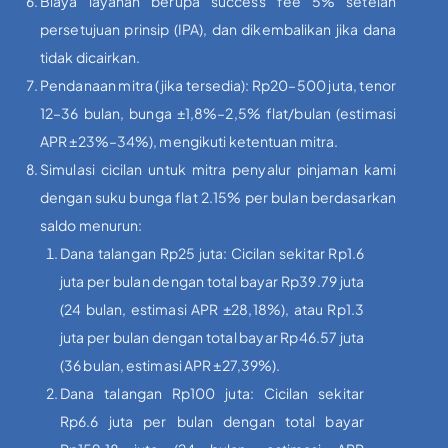
Biaya layanan berupa success fee 5% setelah
persetujuan prinsip (IPA), dan dikembalikan jika dana
tidak dicairkan.
Pendanaan mitra (jika tersedia): Rp20–500 juta, tenor
12–36 bulan, bunga ±1,8%–2,5% flat/bulan (estimasi
APR ±23%–34%), mengikuti ketentuan mitra.
Simulasi cicilan untuk mitra penyalur pinjaman kami
dengan suku bunga flat 2.15% per bulan berdasarkan
saldo menurun:
Dana talangan Rp25 juta: Cicilan sekitar Rp1.6
juta per bulan dengan total bayar Rp39.79 juta
(24 bulan, estimasi APR ±28,18%), atau Rp1.3
juta per bulan dengan total bayar Rp46.57 juta
(36 bulan, estimasi APR ±27,39%).
Dana talangan Rp100 juta: Cicilan sekitar
Rp6.6 juta per bulan dengan total bayar