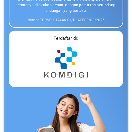
semuanya dilakukan sesuai dengan peraturan perundang-
undangan yang berlaku.
Nomor TDPSE: 017446.01/DJAI.PSE/03/2025
Terdaftar di: