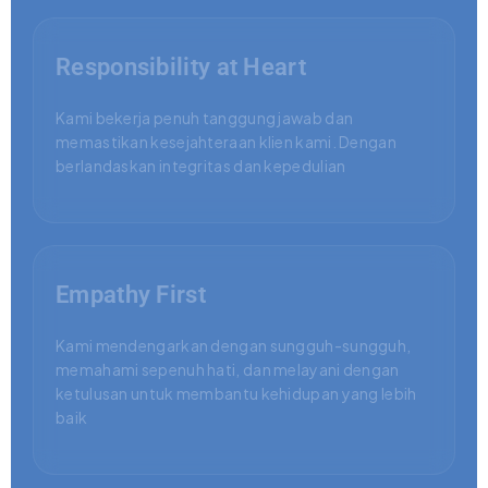
Responsibility at Heart
Kami bekerja penuh tanggung jawab dan
memastikan kesejahteraan klien kami. Dengan
berlandaskan integritas dan kepedulian
Empathy First
Kami mendengarkan dengan sungguh-sungguh,
memahami sepenuh hati, dan melayani dengan
ketulusan untuk membantu kehidupan yang lebih
baik