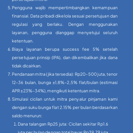
Pengguna wajib mempertimbangkan kemampuan
finansial. Data pribadi dikelola sesuai persetujuan dan
regulasi yang berlaku. Dengan menggunakan
layanan, pengguna dianggap menyetujui seluruh
ketentuan.
Biaya layanan berupa success fee 5% setelah
persetujuan prinsip (IPA), dan dikembalikan jika dana
tidak dicairkan.
Pendanaan mitra (jika tersedia): Rp20–500 juta, tenor
12–36 bulan, bunga ±1,8%–2,5% flat/bulan (estimasi
APR ±23%–34%), mengikuti ketentuan mitra.
Simulasi cicilan untuk mitra penyalur pinjaman kami
dengan suku bunga flat 2.15% per bulan berdasarkan
saldo menurun:
Dana talangan Rp25 juta: Cicilan sekitar Rp1.6
juta per bulan dengan total bayar Rp39.79 juta