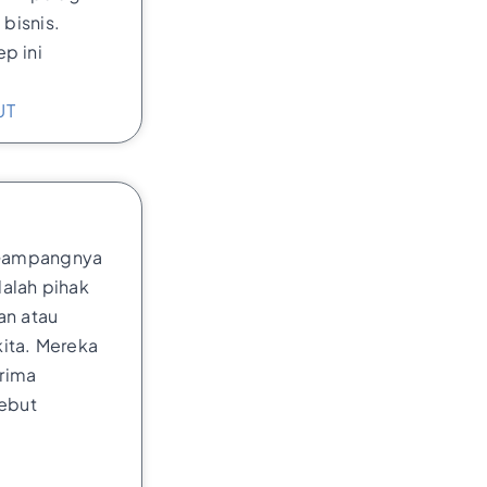
 bisnis.
p ini
UT
? Gampangnya
adalah pihak
an atau
 kita. Mereka
rima
sebut