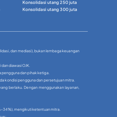
Konsolidasi utang 250 juta
a
Konsolidasi utang 300 juta
olidasi, dan mediasi), bukan lembaga keuangan
i dan diawasi OJK.
a pengguna dan pihak ketiga.
ada kondisi pengguna dan persetujuan mitra.
i yang berlaku. Dengan menggunakan layanan,
3%–34%), mengikuti ketentuan mitra.
run: