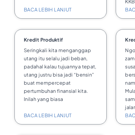
KKB
BACA LEBIH LANJUT
BAC
Kredit Produktif
Kre
Seringkali kita menganggap
Ngo
utang itu selalu jadi beban,
zam
padahal kalau tujuannya tepat,
sus
utang justru bisa jadi “bensin”
ber
buat mempercepat
nam
pertumbuhan finansial kita.
Mula
Inilah yang biasa
sam
jal
BACA LEBIH LANJUT
BAC