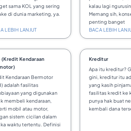
get sama KOL yang sering
kalau lagi ngurusin
ke di dunia marketing, ya.
Memang sih, konse
penting banget
A LEBIH LANJUT
BACA LEBIH LANJ
 (Kredit Kendaraan
Kreditur
motor)
Apa itu kreditur
dit Kendaraan Bermotor
gini, kreditur itu 
) adalah fasilitas
yang kasih pinjam
biayaan yang digunakan
fasilitas kredit ke
uk membeli kendaraan,
punya hak buat ne
rti mobil atau motor,
kembali dana ter
gan sistem cicilan dalam
ka waktu tertentu. Definisi