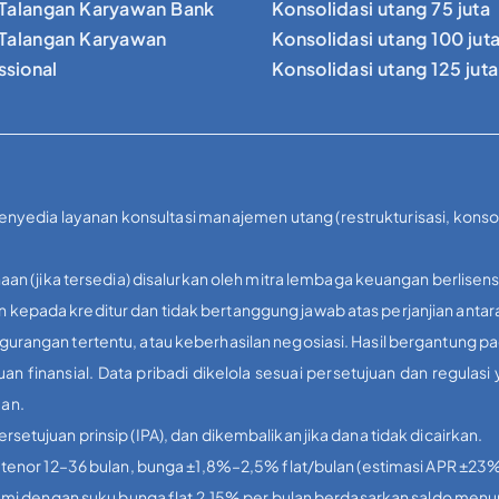
Talangan Karyawan Bank
Konsolidasi utang 75 juta
Talangan Karyawan
Konsolidasi utang 100 jut
ssional
Konsolidasi utang 125 juta
penyedia layanan konsultasi manajemen utang (restrukturisasi, kons
aan (jika tersedia) disalurkan oleh mitra lembaga keuangan berlisens
kepada kreditur dan tidak bertanggung jawab atas perjanjian antar
urangan tertentu, atau keberhasilan negosiasi. Hasil bergantung p
inansial. Data pribadi dikelola sesuai persetujuan dan regulas
uan.
etujuan prinsip (IPA), dan dikembalikan jika dana tidak dicairkan.
, tenor 12–36 bulan, bunga ±1,8%–2,5% flat/bulan (estimasi APR ±2
 kami dengan suku bunga flat 2.15% per bulan berdasarkan saldo menu