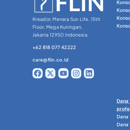
Konso
Konso
Konso
Kreador, Menara Sun Life, 15th
Konsol
Floor, Mega Kuningan,
Jakarta 12950 Indonesia
+62 818 077 42222
care@flin.co.id
Dana 
profe
Dana 
Dana 