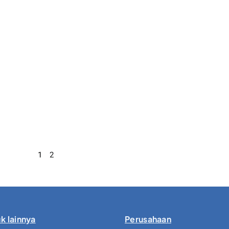
1
2
k lainnya
Perusahaan