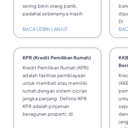
sering bikin orang panik,
ban
padahal sebenarnya masih
dipa
Di
BACA LEBIH LANJUT
BAC
KPR (Kredit Pemilikan Rumah)
KKB
Ber
Kredit Pemilikan Rumah (KPR)
adalah fasilitas pembiayaan
Kre
untuk membeli atau memiliki
(KKB
rumah dengan sistem cicilan
pem
jangka panjang. Definisi KPR
unt
KPR adalah pinjaman
sepe
beragunan properti, di
den
jang