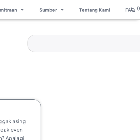
(
mitraan
Sumber
Tentang Kami
FAQ
ggak asing
break even
n? Apalagi