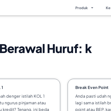
Produk
Ke
erawal Huruf: k
 1
Break Even Point
ah denger istilah KOL 1
Anda pasti udah n
tu ngurus pinjaman atau
lagi sama istilah 
u kredit? Tenang, ini beda
point atau BEP, ka