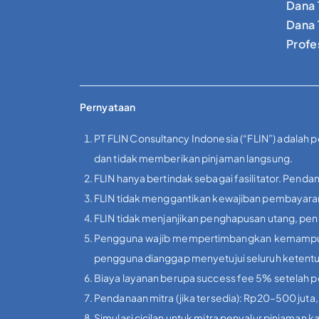
Dana 
Dana 
Profe
Pernyataan
PT FLIN Consultancy Indonesia (“FLIN”) adalah 
dan tidak memberikan pinjaman langsung.
FLIN hanya bertindak sebagai fasilitator. Pendan
FLIN tidak menggantikan kewajiban pembayaran 
FLIN tidak menjanjikan penghapusan utang, peng
Pengguna wajib mempertimbangkan kemampuan f
pengguna dianggap menyetujui seluruh ketent
Biaya layanan berupa success fee 5% setelah pers
Pendanaan mitra (jika tersedia): Rp20–500 juta
Simulasi cicilan untuk mitra penyalur pinjaman