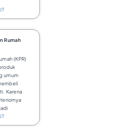
UT
an Rumah
Rumah (KPR)
 produk
ng umum
membeli
ti. Karena
 tenornya
jadi
UT