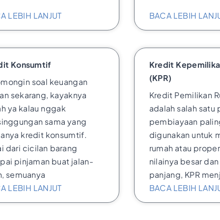
A LEBIH LANJUT
BACA LEBIH LANJ
dit Konsumtif
Kredit Kepemilik
(KPR)
mongin soal keuangan
an sekarang, kayaknya
Kredit Pemilikan 
ah ya kalau nggak
adalah salah satu
singgungan sama yang
pembiayaan pali
anya kredit konsumtif.
digunakan untuk 
i dari cicilan barang
rumah atau proper
pai pinjaman buat jalan-
nilainya besar dan
an, semuanya
panjang, KPR men
A LEBIH LANJUT
BACA LEBIH LANJ