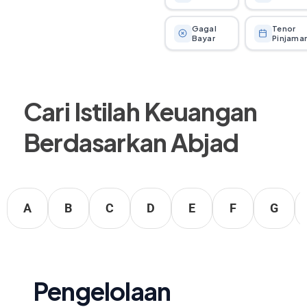
Gagal
Tenor
Bayar
Pinjama
Cari Istilah Keuangan
Berdasarkan Abjad
A
B
C
D
E
F
G
Pengelolaan