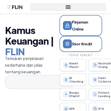
Pinjaman
Kamus
Online
Keuangan |
Skor Kredit
FLIN
TOPIK TERKAIT
Temukan penjelasan
Kredit
Restrukt
sederhana dan jelas
Macet
Utang
tentang keuangan.
BI
Debt
Checking
Collect
Bunga
Fintech
Efektif
Lending
KPR
KTA