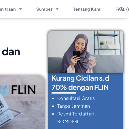
(
mitraan
Sumber
Tentang Kami
FAQ
, dan
Kurang Cicilan s.d
70% dengan FLIN
Konsultasi Gratis
Tanpa Jaminan
Resmi Terdaftari
KOMDIGI