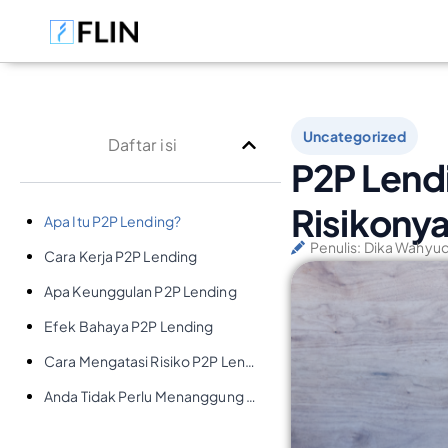
Uncategorized
Daftar isi
P2P Lendi
Risikony
Apa Itu P2P Lending?
Penulis:
Dika Wahyud
Cara Kerja P2P Lending
Apa Keunggulan P2P Lending
Efek Bahaya P2P Lending
Cara Mengatasi Risiko P2P Lending dengan Mudah
Anda Tidak Perlu Menanggung Ini Sendirian