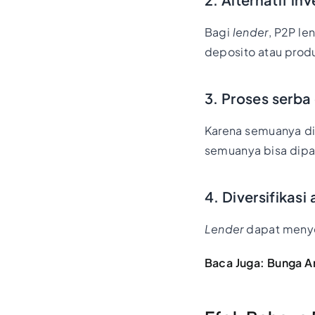
Bagi
lender
, P2P le
deposito atau prod
3. Proses serba
Karena semuanya digi
semuanya bisa dipa
4. Diversifikasi 
Lender
dapat meny
Baca Juga:
Bunga An