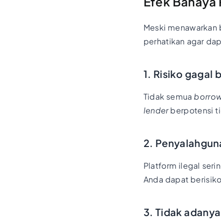
Efek Bahaya
Meski menawarkan b
perhatikan agar da
1. Risiko gagal 
Tidak semua
borro
lender
berpotensi t
2. Penyalahguna
Platform ilegal seri
Anda dapat berisik
3. Tidak adanya