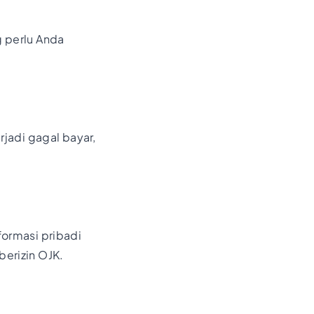
g perlu Anda
jadi gagal bayar,
formasi pribadi
erizin OJK.