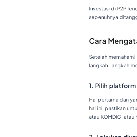
Investasi di P2P len
sepenuhnya ditanggu
Cara Mengata
Setelah memahami b
langkah-langkah me
1. Pilih platfo
Hal pertama dan yan
hal ini, pastikan un
atau KOMDIGI atau h
2. Lakukan dive