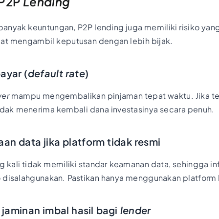
 P2P
Lending
anyak keuntungan, P2P lending juga memiliki risiko yan
pat mengambil keputusan dengan lebih bijak.
bayar (
default rate
)
wer
mampu mengembalikan pinjaman tepat waktu. Jika ter
idak menerima kembali dana investasinya secara penuh.
an data jika platform tidak resmi
ng kali tidak memiliki standar keamanan data, sehingga in
o disalahgunakan. Pastikan hanya menggunakan platform b
 jaminan imbal hasil bagi
lender