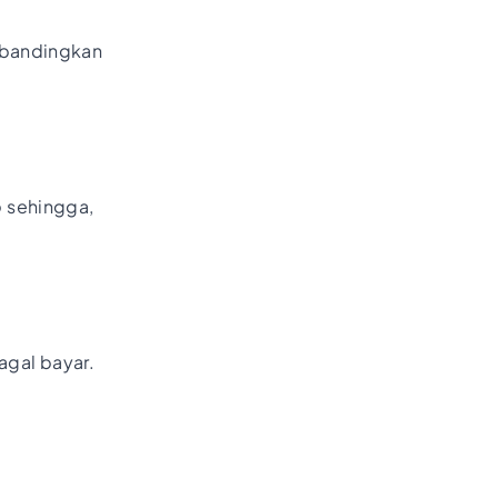
dibandingkan
p
sehingga,
agal bayar.