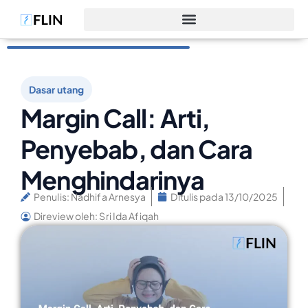
Dasar utang
Margin Call: Arti,
Penyebab, dan Cara
Menghindarinya
Penulis:
Nadhifa Arnesya
Ditulis pada
13/10/2025
Direview oleh: Sri Ida Afiqah