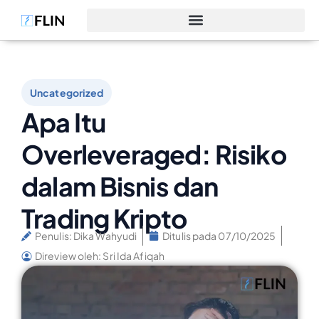
Uncategorized
Apa Itu
Overleveraged: Risiko
dalam Bisnis dan
Trading Kripto
Penulis:
Dika Wahyudi
Ditulis pada
07/10/2025
Direview oleh: Sri Ida Afiqah