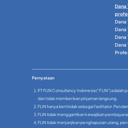
Dana 
profe
Dana 
Dana 
Dana 
Dana 
Profe
Pernyataan
PT FLIN Consultancy Indonesia (“FLIN”) adalah 
dan tidak memberikan pinjaman langsung.
FLIN hanya bertindak sebagai fasilitator. Pendan
FLIN tidak menggantikan kewajiban pembayaran 
FLIN tidak menjanjikan penghapusan utang, peng