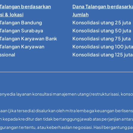
Talangan berdasarkan
Dana Talangan berdasark
si & lokasi
Jumlah
Talangan Bandung
Konsolidasi utang 25 juta
Talangan Surabaya
Konsolidasi utang 50 juta
Talangan Karyawan Bank
Konsolidasi utang 75 juta
Talangan Karyawan
Konsolidasi utang 100 jut
ssional
Konsolidasi utang 125 juta
penyedia layanan konsultasi manajemen utang (restrukturisasi, kons
aan (jika tersedia) disalurkan oleh mitra lembaga keuangan berlisens
kepada kreditur dan tidak bertanggung jawab atas perjanjian antar
urangan tertentu, atau keberhasilan negosiasi. Hasil bergantung p