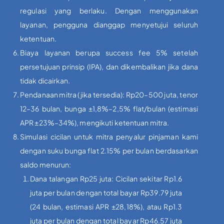
regulasi yang berlaku. Dengan menggunakan
layanan, pengguna dianggap menyetujui seluruh
ketentuan.
Biaya layanan berupa success fee 5% setelah
persetujuan prinsip (IPA), dan dikembalikan jika dana
tidak dicairkan.
Pendanaan mitra (jika tersedia): Rp20–500 juta, tenor
12–36 bulan, bunga ±1,8%–2,5% flat/bulan (estimasi
APR ±23%–34%), mengikuti ketentuan mitra.
Simulasi cicilan untuk mitra penyalur pinjaman kami
dengan suku bunga flat 2.15% per bulan berdasarkan
saldo menurun:
Dana talangan Rp25 juta: Cicilan sekitar Rp1.6
juta per bulan dengan total bayar Rp39.79 juta
(24 bulan, estimasi APR ±28,18%), atau Rp1.3
juta per bulan dengan total bayar Rp46.57 juta