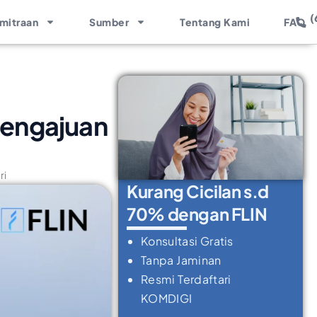
(
mitraan
Sumber
Tentang Kami
FAQ
Pengajuan
ri
Kurang Cicilan s.d
70% dengan FLIN
Konsultasi Gratis
Tanpa Jaminan
Resmi Terdaftari
KOMDIGI