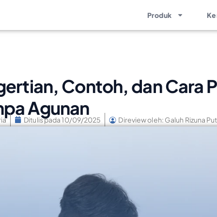
Produk
Ke
gertian, Contoh, dan Cara 
anpa Agunan
ia
Ditulis pada
10/09/2025
Direview oleh: Galuh Rizuna Put