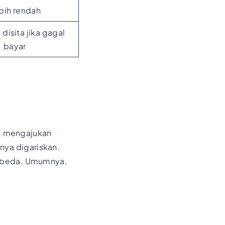
bih rendah
 disita jika gagal
bayar
uk mengajukan
nya digariskan.
da-beda. Umumnya,