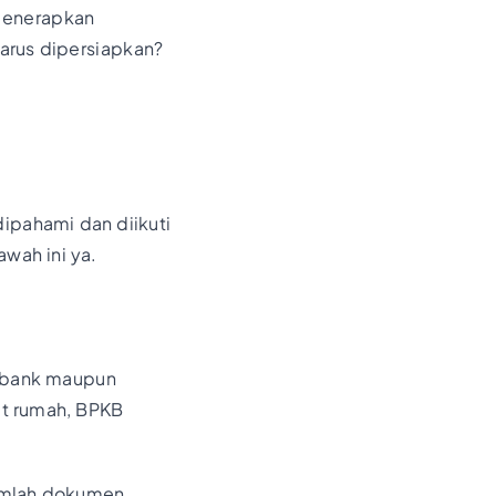
 menerapkan
arus dipersiapkan?
ipahami dan diikuti
awah ini ya.
h bank maupun
at rumah, BPKB
jumlah dokumen