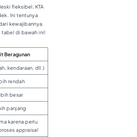
eski fleksibel, KTA
ek. Ini tentunya
dari kewajibannya.
tabel di bawah ini!
it Beragunan
h, kendaraan, dll.)
bih rendah
bih besar
ih panjang
ama karena perlu
 proses
appraisal