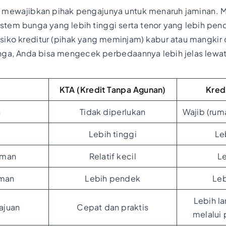
idak mewajibkan pihak pengajunya untuk menaruh jaminan. M
istem bunga yang lebih tinggi serta tenor yang lebih pend
iko kreditur (pihak yang meminjam) kabur atau mangkir 
nga, Anda bisa mengecek perbedaannya lebih jelas lewat 
KTA (Kredit Tanpa Agunan)
Kred
n
Tidak diperlukan
Wajib (ruma
Lebih tinggi
Le
aman
Relatif kecil
Le
aman
Lebih pendek
Leb
Lebih l
ajuan
Cepat dan praktis
melalui