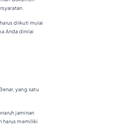
rsyaratan.
arus diikuti mulai
a Anda dinilai
enar, yang satu
enaruh jaminan
n harus memiliki