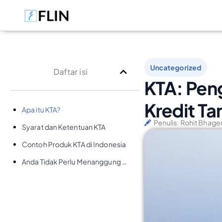
Uncategorized
Daftar isi
KTA: Pen
Kredit T
Apa itu KTA?
Penulis:
Rohit Bhager
Syarat dan Ketentuan KTA
Contoh Produk KTA di Indonesia
Anda Tidak Perlu Menanggung Ini Sendirian