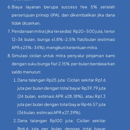
Biaya layanan berupa success fee 5% setelah
persetujuan prinsip (IPA), dan dikembalikan jika dana
tidak dicairkan.
Pendanaan mitra (jika tersedia): Rp20–500 juta, tenor
12–36 bulan, bunga ±1,8%–2,5% flat/bulan (estimasi
APR ±23%–34%), mengikuti ketentuan mitra.
Simulasi cicilan untuk mitra penyalur pinjaman kami
dengan suku bunga flat 2.15% per bulan berdasarkan
saldo menurun:
Dana talangan Rp25 juta: Cicilan sekitar Rp1.6
juta per bulan dengan total bayar Rp39.79 juta
(24 bulan, estimasi APR ±28,18%), atau Rp1.3
juta per bulan dengan total bayar Rp46.57 juta
(36 bulan, estimasi APR ±27,39%).
Dana talangan Rp100 juta: Cicilan sekitar
Rp6.6 juta per bulan dengan total bayar