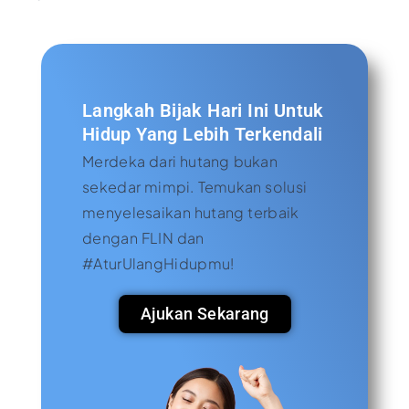
Langkah Bijak Hari Ini Untuk
Hidup Yang Lebih Terkendali
Merdeka dari hutang bukan
sekedar mimpi. Temukan solusi
menyelesaikan hutang terbaik
dengan FLIN dan
#AturUlangHidupmu!
Ajukan Sekarang