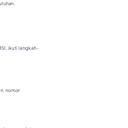
utuhan.
I, ikuti langkah-
an, nomor