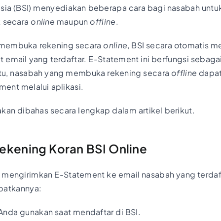
esia (BSI) menyediakan beberapa cara bagi nasabah unt
k secara
online
maupun
offline
.
 membuka rekening secara
online
, BSI secara otomatis m
 email yang terdaftar. E-Statement ini berfungsi sebaga
 itu, nasabah yang membuka rekening secara
offline
dapat
ent melalui aplikasi.
akan dibahas secara lengkap dalam artikel berikut.
ekening Koran BSI Online
 mengirimkan E-Statement ke email nasabah yang terdaft
patkannya:
Anda gunakan saat mendaftar di BSI.