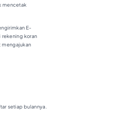
uk mencetak
engirimkan E-
i rekening koran
 mengajukan
ar setiap bulannya.