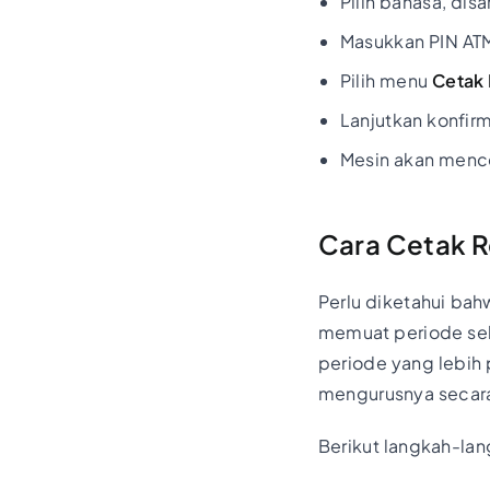
Pilih bahasa, di
Masukkan PIN AT
Pilih menu
Cetak 
Lanjutkan konfir
Mesin akan mencet
Cara Cetak R
Perlu diketahui bah
memuat periode sel
periode yang lebih 
mengurusnya seca
Berikut langkah-lan