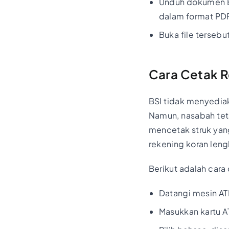
Unduh dokumen E
dalam format PD
Buka file tersebu
Cara Cetak R
BSI tidak menyediak
Namun, nasabah tet
mencetak struk yan
rekening koran len
Berikut adalah cara
Datangi mesin AT
Masukkan kartu A