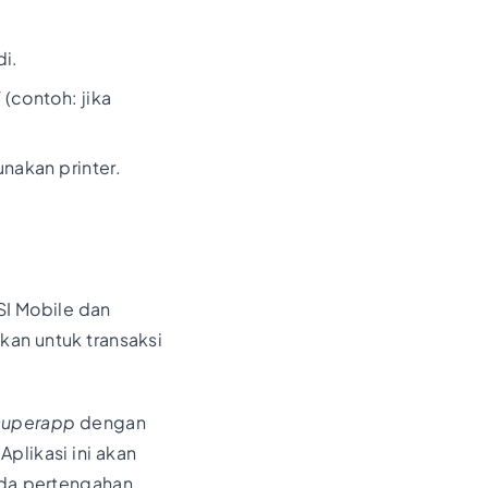
di.
(contoh: jika
nakan printer.
SI Mobile dan
an untuk transaksi
superapp
dengan
plikasi ini akan
ada pertengahan