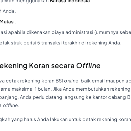
sarankan menggunakan
Bahasa Indonesia
.
M Anda.
Mutasi
.
masi apabila dikenakan biaya administrasi (umumnya seb
ak struk berisi 5 transaksi terakhir di rekening Anda.
ekening Koran secara
Offline
wa cetak rekening koran BSI
online,
baik email maupun apl
ama maksimal 1 bulan. Jika Anda membutuhkan rekening
panjang, Anda perlu datang langsung ke kantor cabang B
ra
offline
.
gkah yang harus Anda lakukan untuk cetak rekening kora