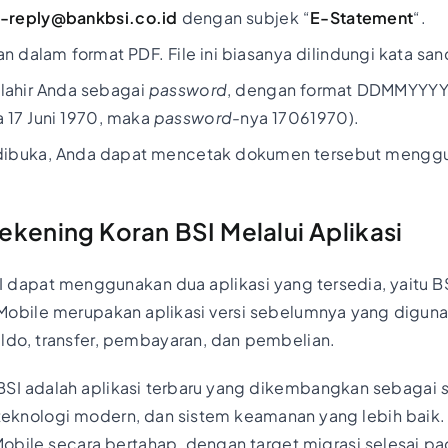
-reply@bankbsi.co.id
dengan subjek “
E-Statement
“.
an dalam format PDF. File ini biasanya dilindungi kata san
lahir Anda sebagai
password
, dengan format DDMMYYYY 
a 17 Juni 1970, maka
password-
nya 17061970).
 dibuka, Anda dapat mencetak dokumen tersebut menggu
ekening Koran BSI Melalui Aplikasi
SI dapat menggunakan dua aplikasi yang tersedia, yaitu B
Mobile merupakan aplikasi versi sebelumnya yang digunak
aldo, transfer, pembayaran, dan pembelian.
I adalah aplikasi terbaru yang dikembangkan sebagai
 teknologi modern, dan sistem keamanan yang lebih baik. A
obile secara bertahap, dengan target migrasi selesai p