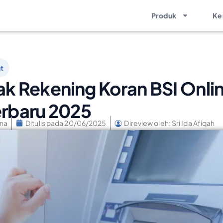
Produk
Ke
ht
k Rekening Koran BSI Onli
erbaru 2025
ina
Ditulis pada
20/06/2025
Direview oleh: Sri Ida Afiqah