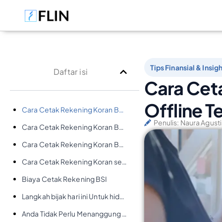
Tips Finansial & Insig
Daftar isi
Cara Ceta
Offline T
Cara Cetak Rekening Koran BSI Online
Penulis:
Naura Agust
Cara Cetak Rekening Koran BSI Melalui Aplikasi
Cara Cetak Rekening Koran BSI via ATM
Cara Cetak Rekening Koran secara Offline
Biaya Cetak Rekening BSI
Langkah bijak hari ini Untuk hidup yang lebih terkendali
Anda Tidak Perlu Menanggung Ini Sendirian