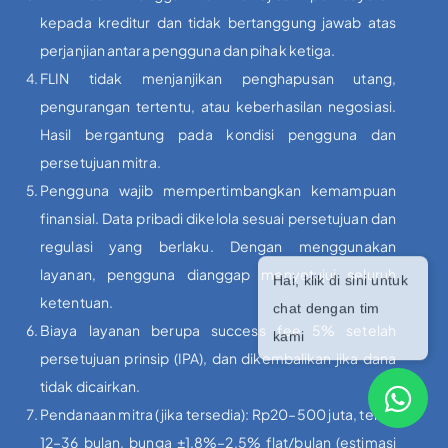
kepada kreditur dan tidak bertanggung jawab atas
perjanjian antara pengguna dan pihak ketiga.
FLIN tidak menjanjikan penghapusan utang,
pengurangan tertentu, atau keberhasilan negosiasi.
Hasil bergantung pada kondisi pengguna dan
persetujuan mitra.
Pengguna wajib mempertimbangkan kemampuan
finansial. Data pribadi dikelola sesuai persetujuan dan
regulasi yang berlaku. Dengan menggunakan
layanan, pengguna dianggap menyetujui seluruh
ketentuan.
Biaya layanan berupa success fee 5% setelah
persetujuan prinsip (IPA), dan dikembalikan jika dana
tidak dicairkan.
Pendanaan mitra (jika tersedia): Rp20–500 juta, tenor
12–36 bulan, bunga ±1,8%–2,5% flat/bulan (estimasi