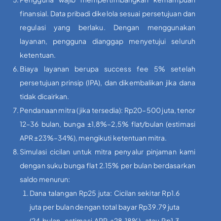
finansial. Data pribadi dikelola sesuai persetujuan dan
regulasi yang berlaku. Dengan menggunakan
layanan, pengguna dianggap menyetujui seluruh
ketentuan.
Biaya layanan berupa success fee 5% setelah
persetujuan prinsip (IPA), dan dikembalikan jika dana
tidak dicairkan.
Pendanaan mitra (jika tersedia): Rp20–500 juta, tenor
12–36 bulan, bunga ±1,8%–2,5% flat/bulan (estimasi
APR ±23%–34%), mengikuti ketentuan mitra.
Simulasi cicilan untuk mitra penyalur pinjaman kami
dengan suku bunga flat 2.15% per bulan berdasarkan
saldo menurun:
Dana talangan Rp25 juta: Cicilan sekitar Rp1.6
juta per bulan dengan total bayar Rp39.79 juta
(24 bulan, estimasi APR ±28,18%), atau Rp1.3