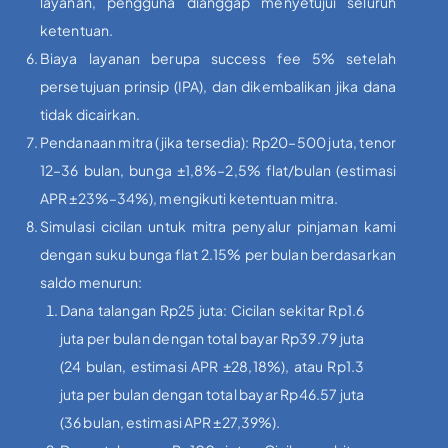
layanan, pengguna dianggap menyetujui seluruh
ketentuan.
Biaya layanan berupa success fee 5% setelah
persetujuan prinsip (IPA), dan dikembalikan jika dana
tidak dicairkan.
Pendanaan mitra (jika tersedia): Rp20–500 juta, tenor
12–36 bulan, bunga ±1,8%–2,5% flat/bulan (estimasi
APR ±23%–34%), mengikuti ketentuan mitra.
Simulasi cicilan untuk mitra penyalur pinjaman kami
dengan suku bunga flat 2.15% per bulan berdasarkan
saldo menurun:
Dana talangan Rp25 juta: Cicilan sekitar Rp1.6
juta per bulan dengan total bayar Rp39.79 juta
(24 bulan, estimasi APR ±28,18%), atau Rp1.3
juta per bulan dengan total bayar Rp46.57 juta
(36 bulan, estimasi APR ±27,39%).