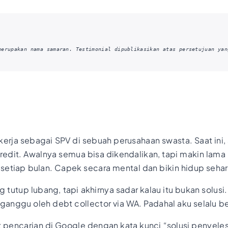
merupakan nama samaran. Testimonial dipublikasikan atas persetujuan yan
kerja sebagai SPV di sebuah perusahaan swasta. Saat ini,
redit. Awalnya semua bisa dikendalikan, tapi makin lama 
tiap bulan. Capek secara mental dan bikin hidup sehari
tutup lubang, tapi akhirnya sadar kalau itu bukan solusi
iganggu oleh debt collector via WA. Padahal aku selalu b
lewat pencarian di Google dengan kata kunci “solusi penye