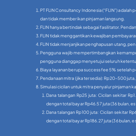
PT FLIN Consultancy Indonesia (“FLIN”) adalah 
dan tidak memberikan pinjaman langsung.
FLIN hanya bertindak sebagai fasilitator. Pendan
FLIN tidak menggantikan kewajiban pembayaran 
FLIN tidak menjanjikan penghapusan utang, peng
Pengguna wajib mempertimbangkan kemampuan f
pengguna dianggap menyetujui seluruh ketent
Biaya layanan berupa success fee 5% setelah pers
Pendanaan mitra (jika tersedia): Rp20–500 juta
Simulasi cicilan untuk mitra penyalur pinjaman
Dana talangan Rp25 juta: Cicilan sekitar Rp1
dengan total bayar Rp46.57 juta (36 bulan, e
Dana talangan Rp100 juta: Cicilan sekitar Rp6
dengan total bayar Rp186.27 juta (36 bulan, 