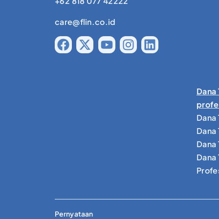
+62 818 077 42222
care@flin.co.id
Dana 
profe
Dana 
Dana 
Dana 
Dana 
Profe
Pernyataan