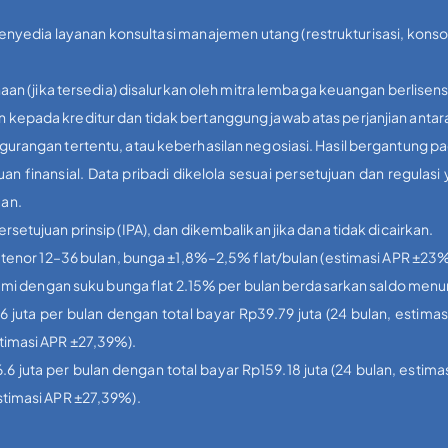
penyedia layanan konsultasi manajemen utang (restrukturisasi, kons
aan (jika tersedia) disalurkan oleh mitra lembaga keuangan berlisens
kepada kreditur dan tidak bertanggung jawab atas perjanjian antar
urangan tertentu, atau keberhasilan negosiasi. Hasil bergantung p
inansial. Data pribadi dikelola sesuai persetujuan dan regulas
uan.
etujuan prinsip (IPA), dan dikembalikan jika dana tidak dicairkan.
, tenor 12–36 bulan, bunga ±1,8%–2,5% flat/bulan (estimasi APR ±2
 kami dengan suku bunga flat 2.15% per bulan berdasarkan saldo menu
.6 juta per bulan dengan total bayar Rp39.79 juta (24 bulan, estimas
stimasi APR ±27,39%).
.6 juta per bulan dengan total bayar Rp159.18 juta (24 bulan, estima
estimasi APR ±27,39%).