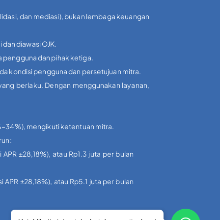
olidasi, dan mediasi), bukan lembaga keuangan
i dan diawasi OJK.
a pengguna dan pihak ketiga.
ada kondisi pengguna dan persetujuan mitra.
i yang berlaku. Dengan menggunakan layanan,
3%–34%), mengikuti ketentuan mitra.
run:
i APR ±28,18%), atau Rp1.3 juta per bulan
si APR ±28,18%), atau Rp5.1 juta per bulan