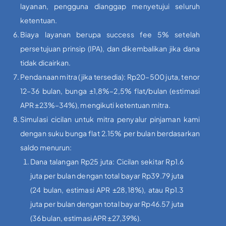
layanan, pengguna dianggap menyetujui seluruh
ketentuan.
Biaya layanan berupa success fee 5% setelah
persetujuan prinsip (IPA), dan dikembalikan jika dana
tidak dicairkan.
Pendanaan mitra (jika tersedia): Rp20–500 juta, tenor
12–36 bulan, bunga ±1,8%–2,5% flat/bulan (estimasi
APR ±23%–34%), mengikuti ketentuan mitra.
Simulasi cicilan untuk mitra penyalur pinjaman kami
dengan suku bunga flat 2.15% per bulan berdasarkan
saldo menurun:
Dana talangan Rp25 juta: Cicilan sekitar Rp1.6
juta per bulan dengan total bayar Rp39.79 juta
(24 bulan, estimasi APR ±28,18%), atau Rp1.3
juta per bulan dengan total bayar Rp46.57 juta
(36 bulan, estimasi APR ±27,39%).