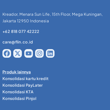
Kreador, Menara Sun Life, 15th Floor, Mega Kuningan,
Jakarta 12950 Indonesia
+62 818 077 42222
care@flin.co.id
Produk lainnya
Konsolidasi kartu kredit
Konsolidasi PayLater
Konsolidasi KTA
Konsolidasi Pinjol