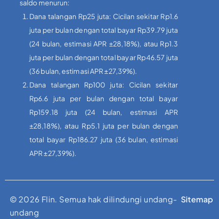
saldo menurun:
Dana talangan Rp25 juta: Cicilan sekitar Rp1.6
juta per bulan dengan total bayar Rp39.79 juta
(24 bulan, estimasi APR ±28,18%), atau Rp1.3
juta per bulan dengan total bayar Rp46.57 juta
(36 bulan, estimasi APR ±27,39%).
Dana talangan Rp100 juta: Cicilan sekitar
Rp6.6 juta per bulan dengan total bayar
Rp159.18 juta (24 bulan, estimasi APR
±28,18%), atau Rp5.1 juta per bulan dengan
total bayar Rp186.27 juta (36 bulan, estimasi
APR ±27,39%).
© 2026 Flin. Semua hak dilindungi undang-
Sitemap
undang