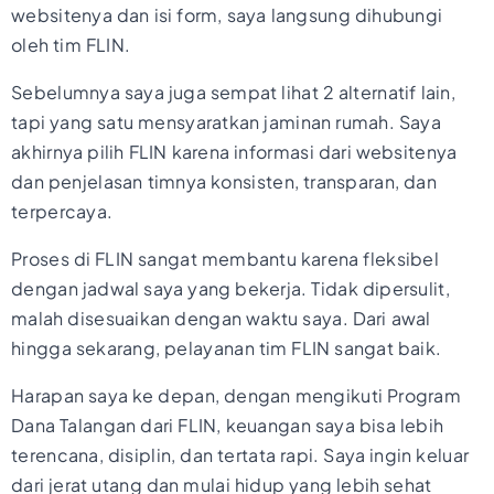
websitenya dan isi form, saya langsung dihubungi
oleh tim FLIN.
Sebelumnya saya juga sempat lihat 2 alternatif lain,
tapi yang satu mensyaratkan jaminan rumah. Saya
akhirnya pilih FLIN karena informasi dari websitenya
dan penjelasan timnya konsisten, transparan, dan
terpercaya.
Proses di FLIN sangat membantu karena fleksibel
dengan jadwal saya yang bekerja. Tidak dipersulit,
malah disesuaikan dengan waktu saya. Dari awal
hingga sekarang, pelayanan tim FLIN sangat baik.
Harapan saya ke depan, dengan mengikuti Program
Dana Talangan dari FLIN, keuangan saya bisa lebih
terencana, disiplin, dan tertata rapi. Saya ingin keluar
dari jerat utang dan mulai hidup yang lebih sehat