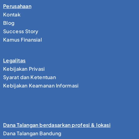
Perusahaan
Kontak
Blog
Success Story
Kamus Finansial
Legalitas
Kebijakan Privasi
Syarat dan Ketentuan
Kebijakan Keamanan Informasi
Dana Talangan berdasarkan profesi & lokasi
Dana Talangan Bandung