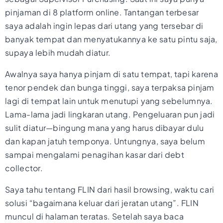
pinjaman di 8 platform online. Tantangan terbesar
saya adalah ingin lepas dari utang yang tersebar di
banyak tempat dan menyatukannya ke satu pintu saja,
supaya lebih mudah diatur.
Awalnya saya hanya pinjam di satu tempat, tapi karena
tenor pendek dan bunga tinggi, saya terpaksa pinjam
lagi di tempat lain untuk menutupi yang sebelumnya.
Lama-lama jadi lingkaran utang. Pengeluaran pun jadi
sulit diatur—bingung mana yang harus dibayar dulu
dan kapan jatuh temponya. Untungnya, saya belum
sampai mengalami penagihan kasar dari debt
collector.
Saya tahu tentang FLIN dari hasil browsing, waktu cari
solusi “bagaimana keluar dari jeratan utang”. FLIN
muncul di halaman teratas. Setelah saya baca