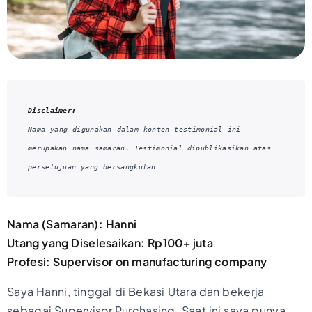
Disclaimer:
Nama yang digunakan dalam konten testimonial ini 
merupakan nama samaran. Testimonial dipublikasikan atas 
persetujuan yang bersangkutan
Nama (Samaran): Hanni
Utang yang Diselesaikan: Rp100+ juta
Profesi: Supervisor on manufacturing company
Saya Hanni, tinggal di Bekasi Utara dan bekerja
sebagai Supervisor Purchasing. Saat ini saya punya