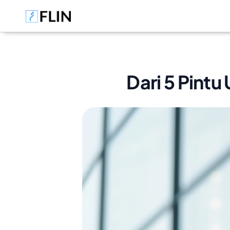
Dari 5 Pintu