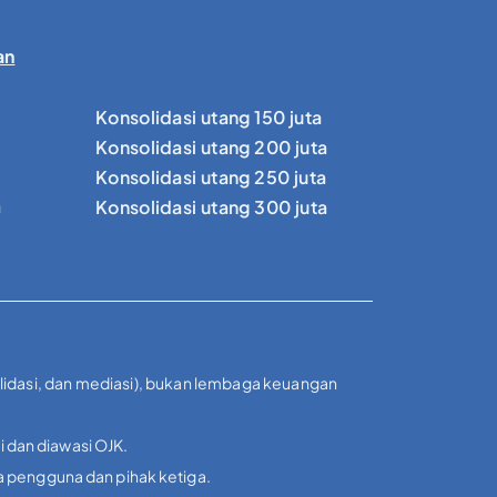
an
Konsolidasi utang 150 juta
Konsolidasi utang 200 juta
Konsolidasi utang 250 juta
a
Konsolidasi utang 300 juta
olidasi, dan mediasi), bukan lembaga keuangan
i dan diawasi OJK.
a pengguna dan pihak ketiga.