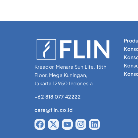
Produ
Konso
Konso
Konso
Kreador, Menara Sun Life, 15th
Konsol
Floor, Mega Kuningan,
Jakarta 12950 Indonesia
+62 818 077 42222
care@flin.co.id