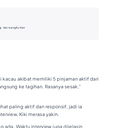
g bersangkutan
 kacau akibat memiliki 5 pinjaman aktif dari
 langsung ke tagihan. Rasanya sesak,”
hat paling aktif dan responsif, jadi ia
erview, Kiki merasa yakin.
 ada. Waktu interview juga dijelasin