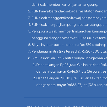
dan tidak memberikan pinjaman langsung.
FLIN hanya bertindak sebagai fasilitator. Pendan
FLIN tidak menggantikan kewajiban pembayaran 
FLIN tidak menjanjikan penghapusan utang, peng
Pengguna wajib mempertimbangkan kemampuan f
pengguna dianggap menyetujui seluruh ketent
Biaya layanan berupa success fee 5% setelah pers
Pendanaan mitra (jika tersedia): Rp20–500 juta
Simulasi cicilan untuk mitra penyalur pinjaman
Dana talangan Rp25 juta: Cicilan sekitar Rp1
dengan total bayar Rp46.57 juta (36 bulan, e
Dana talangan Rp100 juta: Cicilan sekitar Rp6
dengan total bayar Rp186.27 juta (36 bulan, 