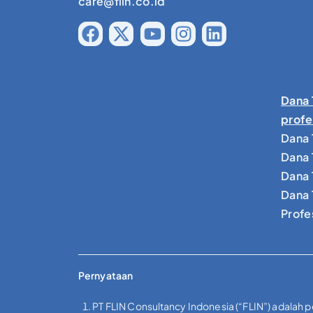
care@flin.co.id
Dana 
profe
Dana 
Dana 
Dana 
Dana 
Profe
Pernyataan
PT FLIN Consultancy Indonesia (“FLIN”) adalah 