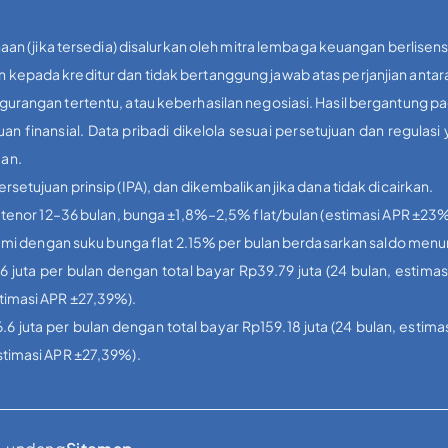
aan (jika tersedia) disalurkan oleh mitra lembaga keuangan berlisens
kepada kreditur dan tidak bertanggung jawab atas perjanjian antar
urangan tertentu, atau keberhasilan negosiasi. Hasil bergantung p
inansial. Data pribadi dikelola sesuai persetujuan dan regulas
uan.
etujuan prinsip (IPA), dan dikembalikan jika dana tidak dicairkan.
, tenor 12–36 bulan, bunga ±1,8%–2,5% flat/bulan (estimasi APR ±2
 kami dengan suku bunga flat 2.15% per bulan berdasarkan saldo menu
.6 juta per bulan dengan total bayar Rp39.79 juta (24 bulan, estimas
stimasi APR ±27,39%).
.6 juta per bulan dengan total bayar Rp159.18 juta (24 bulan, estima
estimasi APR ±27,39%).