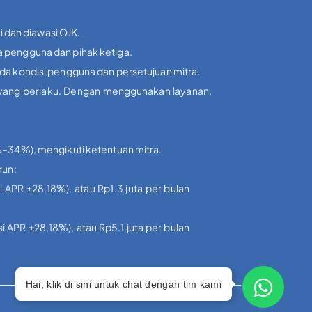
i dan diawasi OJK.
a pengguna dan pihak ketiga.
ada kondisi pengguna dan persetujuan mitra.
i yang berlaku. Dengan menggunakan layanan,
3%–34%), mengikuti ketentuan mitra.
run:
i APR ±28,18%), atau Rp1.3 juta per bulan
si APR ±28,18%), atau Rp5.1 juta per bulan
Hai, klik di sini untuk chat dengan tim kami