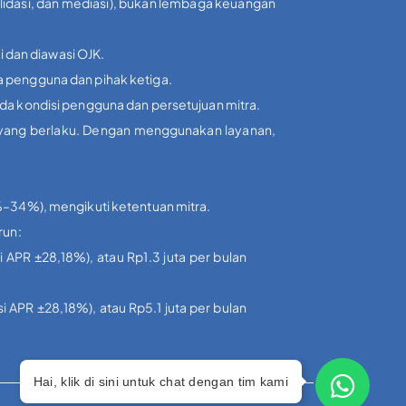
olidasi, dan mediasi), bukan lembaga keuangan
i dan diawasi OJK.
a pengguna dan pihak ketiga.
ada kondisi pengguna dan persetujuan mitra.
i yang berlaku. Dengan menggunakan layanan,
3%–34%), mengikuti ketentuan mitra.
run:
i APR ±28,18%), atau Rp1.3 juta per bulan
si APR ±28,18%), atau Rp5.1 juta per bulan
Hai, klik di sini untuk chat dengan tim kami