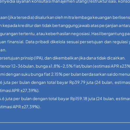
penyedia layanan konsultasi manajemen utang (restrukturisasi, kons
aan (jika tersedia) disalurkan oleh mitra lembaga keuangan berlisens
kepada kreditur dan tidak bertanggung jawab atas perjanjian antar
urangan tertentu, atau keberhasilan negosiasi. Hasil bergantung p
inansial. Data pribadi dikelola sesuai persetujuan dan regulas
uan.
etujuan prinsip (IPA), dan dikembalikan jika dana tidak dicairkan.
, tenor 12–36 bulan, bunga ±1,8%–2,5% flat/bulan (estimasi APR ±2
 kami dengan suku bunga flat 2.15% per bulan berdasarkan saldo menu
.6 juta per bulan dengan total bayar Rp39.79 juta (24 bulan, estimas
stimasi APR ±27,39%).
.6 juta per bulan dengan total bayar Rp159.18 juta (24 bulan, estima
estimasi APR ±27,39%).