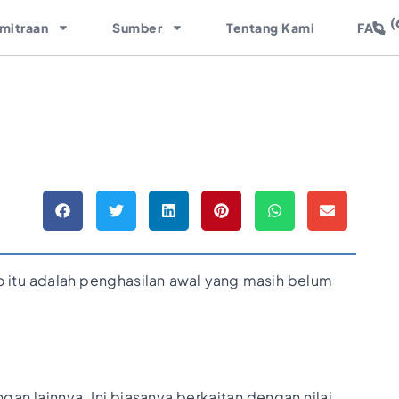
(
mitraan
Sumber
Tentang Kami
FAQ
to itu adalah penghasilan awal yang masih belum
an lainnya. Ini biasanya berkaitan dengan nilai