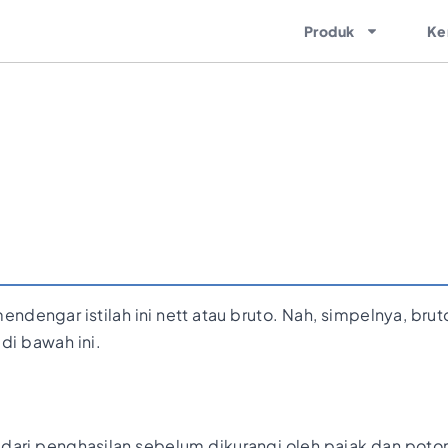
Produk
Ke
ndengar istilah ini nett atau bruto. Nah, simpelnya, bru
 di bawah ini.
ari penghasilan sebelum dikurangi oleh pajak dan potong