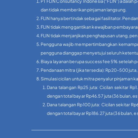
PT FLIN Consultancy Indonesia (“FLIN”) adalah 
dan tidak memberikan pinjaman langsung.
FLIN hanya bertindak sebagai fasilitator. Pendan
FLIN tidak menggantikan kewajiban pembayaran 
FLIN tidak menjanjikan penghapusan utang, peng
Pengguna wajib mempertimbangkan kemampuan f
pengguna dianggap menyetujui seluruh ketent
Biaya layanan berupa success fee 5% setelah pers
Pendanaan mitra (jika tersedia): Rp20–500 juta
Simulasi cicilan untuk mitra penyalur pinjaman
Dana talangan Rp25 juta: Cicilan sekitar Rp1
dengan total bayar Rp46.57 juta (36 bulan, e
Dana talangan Rp100 juta: Cicilan sekitar Rp6
dengan total bayar Rp186.27 juta (36 bulan, 