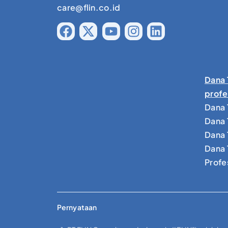
care@flin.co.id
Dana 
profe
Dana 
Dana 
Dana 
Dana 
Profe
Pernyataan