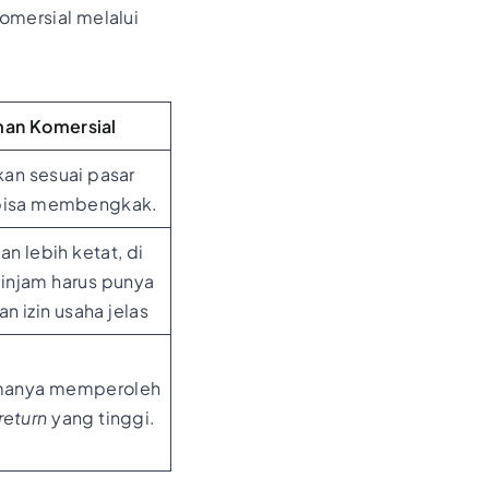
omersial melalui
man Komersial
kan sesuai pasar
bisa membengkak.
an lebih ketat, di
njam harus punya
n izin usaha jelas
amanya memperoleh
return
yang tinggi.