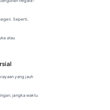
mbangunan negara-
egeri. Seperti,
.
uka atau
sial
biayaan yang jauh
ringan, jangka waktu