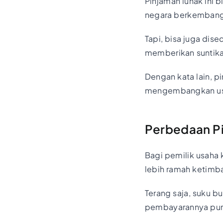
Pinjaman lunak ini
negara berkemban
Tapi, bisa juga dis
memberikan suntik
Dengan kata lain, 
mengembangkan usa
Perbedaan Pi
Bagi pemilik usaha
lebih ramah ketimb
Terang saja, suku b
pembayarannya pun 