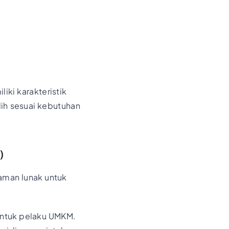
iki karakteristik
lih sesuai kebutuhan
)
aman lunak untuk
 untuk pelaku UMKM.