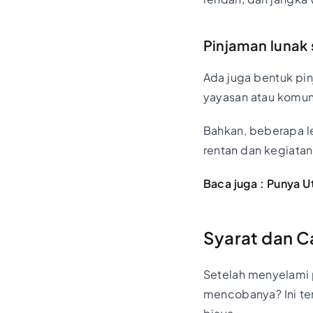
Pinjaman lunak 
Ada juga bentuk pi
yayasan atau komuni
Bahkan, beberapa l
rentan dan kegiata
Baca juga :
Punya Ut
Syarat dan C
Setelah menyelami p
mencobanya? Ini te