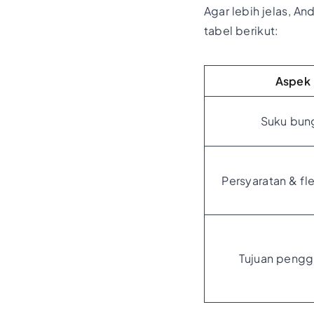
Agar lebih jelas, A
tabel berikut:
Aspek
Suku bun
Persyaratan & fle
Tujuan peng