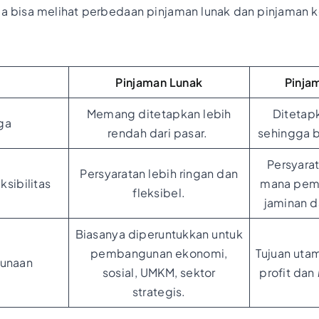
nda bisa melihat perbedaan pinjaman lunak dan pinjaman k
Pinjaman Lunak
Pinja
Memang ditetapkan lebih
Ditetap
ga
rendah dari pasar.
sehingga 
Persyarat
Persyaratan lebih ringan dan
ksibilitas
mana pemi
fleksibel.
jaminan da
Biasanya diperuntukkan untuk
pembangunan ekonomi,
Tujuan ut
gunaan
sosial, UMKM, sektor
profit dan
strategis.