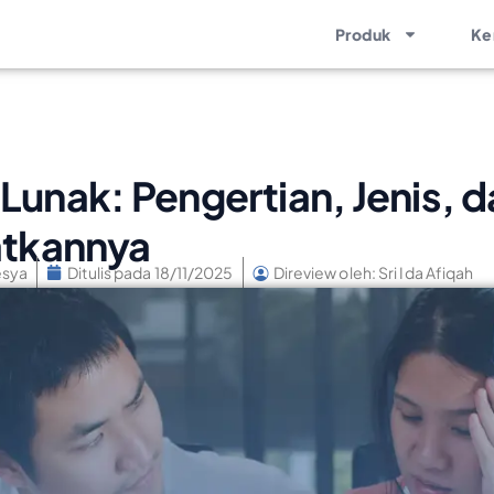
Produk
Ke
Lunak: Pengertian, Jenis, 
tkannya
esya
Ditulis pada
18/11/2025
Direview oleh: Sri Ida Afiqah