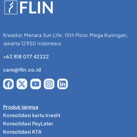
Kreador, Menara Sun Life, 15th Floor, Mega Kuningan,
Jakarta 12950 Indonesia
+62 818 077 42222
care@flin.co.id
Produk lainnya
Konsolidasi kartu kredit
Konsolidasi PayLater
Konsolidasi KTA