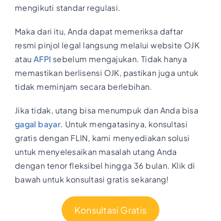
mengikuti standar regulasi.
Maka dari itu, Anda dapat memeriksa daftar
resmi pinjol legal langsung melalui website OJK
atau
AFPI
sebelum mengajukan. Tidak hanya
memastikan berlisensi OJK, pastikan juga untuk
tidak meminjam secara berlebihan.
Jika tidak, utang bisa menumpuk dan Anda bisa
gagal bayar.
Untuk mengatasinya, konsultasi
gratis dengan FLIN, kami menyediakan solusi
untuk menyelesaikan masalah utang Anda
dengan tenor fleksibel hingga 36 bulan. Klik di
bawah untuk konsultasi gratis sekarang!
Konsultasi Gratis