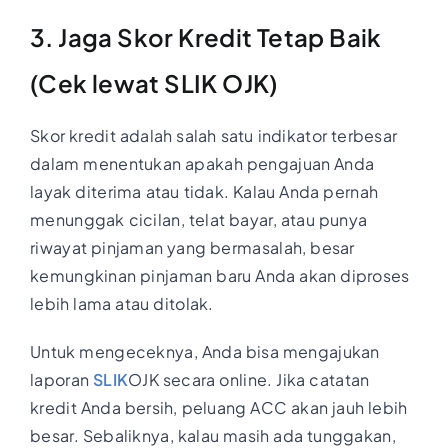
3. Jaga Skor Kredit Tetap Baik
(Cek lewat SLIK OJK)
Skor kredit adalah salah satu indikator terbesar
dalam menentukan apakah pengajuan Anda
layak diterima atau tidak. Kalau Anda pernah
menunggak cicilan, telat bayar, atau punya
riwayat pinjaman yang bermasalah, besar
kemungkinan pinjaman baru Anda akan diproses
lebih lama atau ditolak.
Untuk mengeceknya, Anda bisa mengajukan
laporan
SLIK
OJK secara online. Jika catatan
kredit Anda bersih, peluang ACC akan jauh lebih
besar. Sebaliknya, kalau masih ada tunggakan,