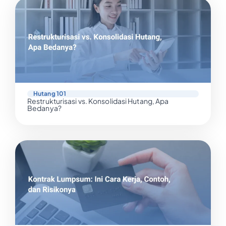
Hutang 101
Restrukturisasi vs. Konsolidasi Hutang, Apa
Bedanya?