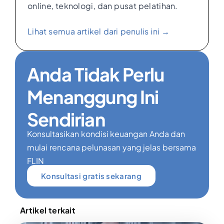
online, teknologi, dan pusat pelatihan.
Lihat semua artikel dari penulis ini →
Anda Tidak Perlu
Menanggung Ini
Sendirian
Konsultasikan kondisi keuangan Anda dan
mulai rencana pelunasan yang jelas bersama
FLIN
Konsultasi gratis sekarang
Artikel terkait