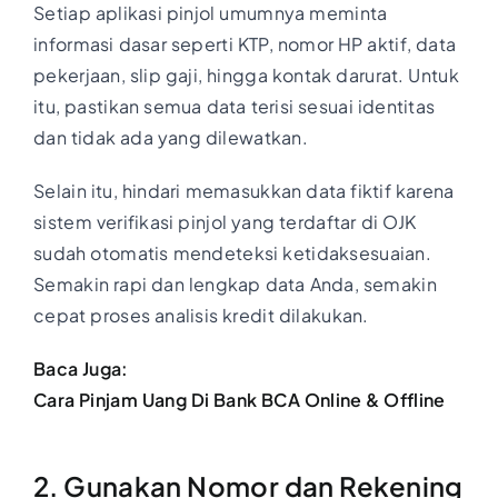
Setiap aplikasi pinjol umumnya meminta
informasi dasar seperti KTP, nomor HP aktif, data
pekerjaan, slip gaji, hingga kontak darurat. Untuk
itu, pastikan semua data terisi sesuai identitas
dan tidak ada yang dilewatkan.
Selain itu, hindari memasukkan data fiktif karena
sistem verifikasi pinjol yang terdaftar di OJK
sudah otomatis mendeteksi ketidaksesuaian.
Semakin rapi dan lengkap data Anda, semakin
cepat proses analisis kredit dilakukan.
Baca Juga:
Cara Pinjam Uang Di Bank BCA Online & Offline
2. Gunakan Nomor dan Rekening