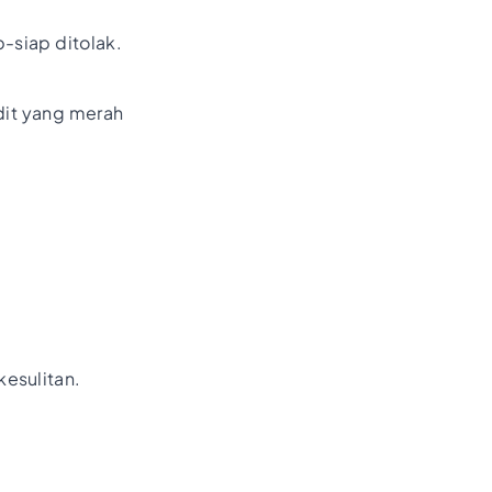
-siap ditolak.
edit yang merah
kesulitan.