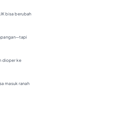
OJK bisa berubah
 lapangan—tapi
n dioper ke
isa masuk ranah