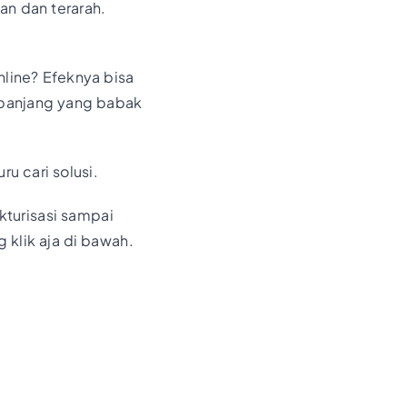
an dan terarah.
nline? Efeknya bisa
a panjang yang babak
u cari solusi.
kturisasi sampai
 klik aja di bawah.