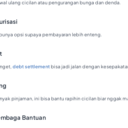
dwal ulang cicilan atau pengurangan bunga dan denda.
urisasi
punya opsi supaya pembayaran lebih enteng.
t
anget,
debt settlement
bisa jadi jalan dengan kesepakata
ang
yak pinjaman, ini bisa bantu rapihin cicilan biar nggak m
Lembaga Bantuan