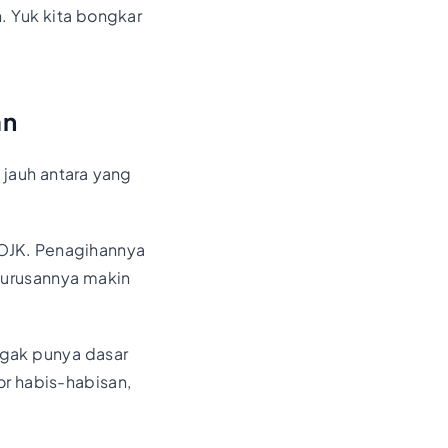
. Yuk kita bongkar
an
 jauh antara yang
K OJK. Penagihannya
u urusannya makin
ggak punya dasar
or habis-habisan,