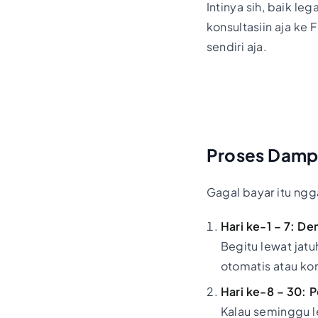
Intinya sih, baik le
konsultasiin aja ke
sendiri aja.
Proses Dampa
Gagal bayar itu ngg
Hari ke-1 – 7: De
Begitu lewat jatu
otomatis atau ko
Hari ke-8 – 30: 
Kalau seminggu le