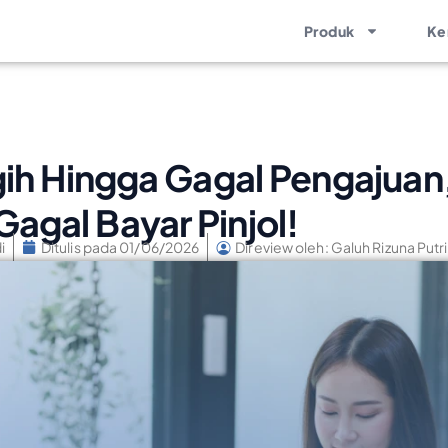
Produk
Ke
gih Hingga Gagal Pengajuan,
agal Bayar Pinjol!
i
Ditulis pada
01/06/2026
Direview oleh: Galuh Rizuna Putri