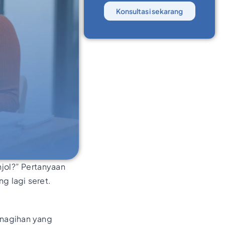
Konsultasi sekarang
njol?” Pertanyaan
g lagi seret.
enagihan yang