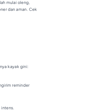
dah mulai oleng,
 bener dan aman. Cek
nya kayak gini:
 ngirim reminder
 intens.