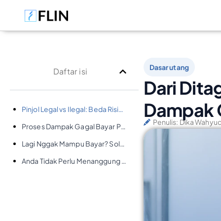
Dasar utang
Daftar isi
Dari Dita
Dampak G
Pinjol Legal vs Ilegal: Beda Risiko, Beda Penanganan
Penulis:
Dika Wahyud
Proses Dampak Gagal Bayar Pinjol
Lagi Nggak Mampu Bayar? Solusinya Ini
Anda Tidak Perlu Menanggung Ini Sendirian