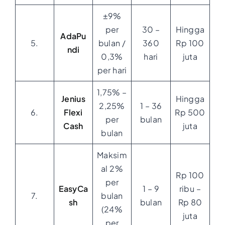
±9%
per
30 –
Hingga
AdaPu
5.
bulan /
360
Rp 100
ndi
0,3%
hari
juta
per hari
1,75% –
Jenius
Hingga
2,25%
1 – 36
6.
Flexi
Rp 500
per
bulan
Cash
juta
bulan
Maksim
al 2%
Rp 100
per
EasyCa
1 – 9
ribu –
7.
bulan
sh
bulan
Rp 80
(24%
juta
per