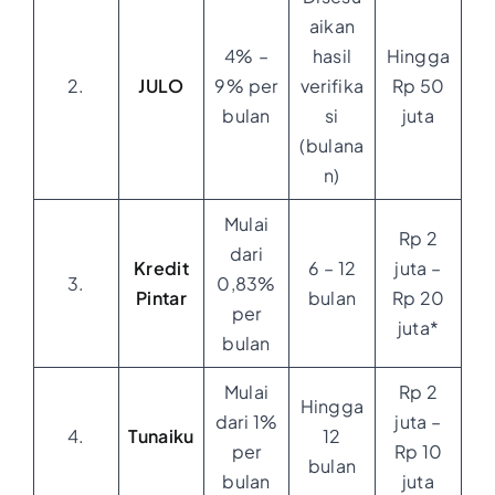
aikan
4% –
hasil
Hingga
2.
JULO
9% per
verifika
Rp 50
bulan
si
juta
(bulana
n)
Mulai
Rp 2
dari
Kredit
6 – 12
juta –
3.
0,83%
Pintar
bulan
Rp 20
per
juta*
bulan
Mulai
Rp 2
Hingga
dari 1%
juta –
4.
Tunaiku
12
per
Rp 10
bulan
bulan
juta