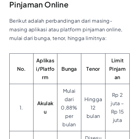
Pinjaman Online
Berikut adalah perbandingan dari masing-
masing aplikasi atau platform pinjaman online,
mulai dari bunga, tenor, hingga limitnya:
Aplikas
Limit
No.
i/Platfo
Bunga
Tenor
Pinjam
rm
an
Mulai
Rp 2
dari
Hingga
Akulak
juta –
1.
0,88%
12
u
Rp 15
per
bulan
juta
bulan
Disesu