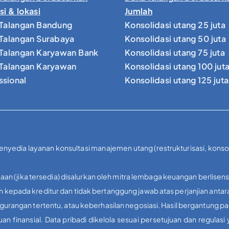
si & lokasi
Jumlah
Talangan Bandung
Konsolidasi utang 25 juta
Talangan Surabaya
Konsolidasi utang 50 juta
Talangan Karyawan Bank
Konsolidasi utang 75 juta
Talangan Karyawan
Konsolidasi utang 100 jut
ssional
Konsolidasi utang 125 juta
penyedia layanan konsultasi manajemen utang (restrukturisasi, kons
aan (jika tersedia) disalurkan oleh mitra lembaga keuangan berlisens
kepada kreditur dan tidak bertanggung jawab atas perjanjian antar
urangan tertentu, atau keberhasilan negosiasi. Hasil bergantung p
inansial. Data pribadi dikelola sesuai persetujuan dan regulas