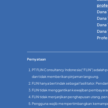
profe
Dana 
Dana 
Dana 
Dana 
Profe
Pernyataan
PT FLIN Consultancy Indonesia (“FLIN”) adalah 
dan tidak memberikan pinjaman langsung.
FLIN hanya bertindak sebagai fasilitator. Pendan
FLIN tidak menggantikan kewajiban pembayaran 
FLIN tidak menjanjikan penghapusan utang, peng
Pengguna wajib mempertimbangkan kemampuan f