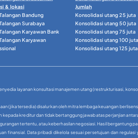
si & lokasi
Jumlah
Talangan Bandung
Konsolidasi utang 25 juta
Talangan Surabaya
Konsolidasi utang 50 juta
Talangan Karyawan Bank
Konsolidasi utang 75 juta
Talangan Karyawan
Konsolidasi utang 100 jut
ssional
Konsolidasi utang 125 juta
penyedia layanan konsultasi manajemen utang (restrukturisasi, kons
aan (jika tersedia) disalurkan oleh mitra lembaga keuangan berlisens
kepada kreditur dan tidak bertanggung jawab atas perjanjian antar
urangan tertentu, atau keberhasilan negosiasi. Hasil bergantung p
inansial. Data pribadi dikelola sesuai persetujuan dan regulas