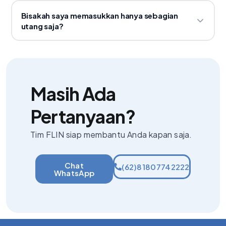
tersembunyi.
Detail dan rincian biaya akan dijelaskan dengan jelas
Bisakah saya memasukkan hanya sebagian
pada sesi onboarding Anda.
utang saja?
Kami sangat menyarankan memasukkan seluruh
utang aktif. Pelunasan sebagian membuat rasio
utang Anda tetap tinggi sehingga membatasi hasil
Masih Ada
yang bisa kami capai untuk Anda.
Pertanyaan?
Tim FLIN siap membantu Anda kapan saja.
Chat
(62)81807742222
WhatsApp