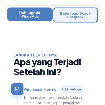
Hubungi via
Download Detail
WhatsApp
Program
LANGKAH BERIKUTNYA
Apa yang Terjadi
Setelah Ini?
Peninjauan Formulir
1×24 jam kerja
Tim kami akan meninjau data Anda dan
memeriksa kelengkapan pengajuan.