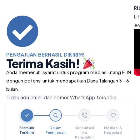
Ri
Li
le
PENGAJUAN BERHASIL DIKIRIM!
Terima Kasih!
Anda memenuhi syarat untuk program mediasi utang FLIN
dengan potensi untuk mendapatkan Dana Talangan 3 - 6
bulan.
Tidak ada email dan nomor WhatsApp tersedia.
Step 1 of 4: Form Submitted — Completed
Step 2 of 4: Under Review — In Prog
Step 3 of 4: Consultatio
Step 4 of 4
Formulir
Dalam
Konsultasi
Mediasi &
Terkirim
Peninjauan
via
Negosiasi
Panggilan