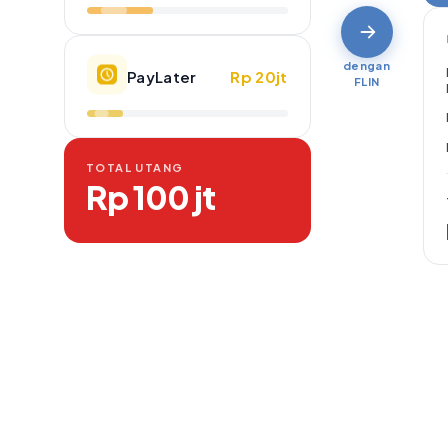
dengan
PayLater
Rp 20jt
FLIN
TOTAL UTANG
Rp 100 jt