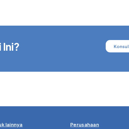
 Ini?
Konsul
k lainnya
Perusahaan