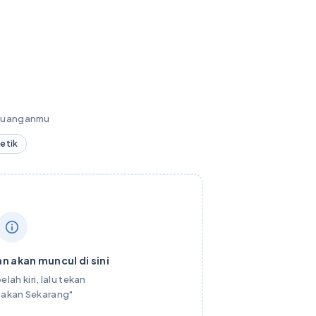
keuanganmu
detik
n akan muncul di sini
elah kiri, lalu tekan
yakan Sekarang"