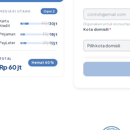
MEDIASI UTANG
Opsi 2
Kartu
50jt
30jt
Digunakan untuk konsultas
Kredit
Kota domisili
*
Pinjaman
30jt
18jt
PayLater
20jt
12jt
TOTAL
Hemat 40%
Rp 60 jt