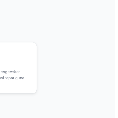
 pengecekan,
si tepat guna