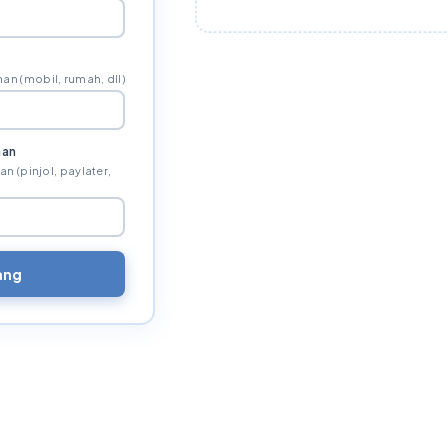
an (mobil, rumah, dll)
nan
 (pinjol, paylater,
ang