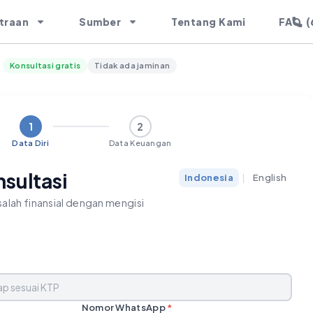
(
traan
Sumber
Tentang Kami
FAQ
Konsultasi gratis
Tidak ada jaminan
1
2
Data Diri
Data Keuangan
nsultasi
Indonesia
|
English
alah finansial dengan mengisi
Nomor WhatsApp
*