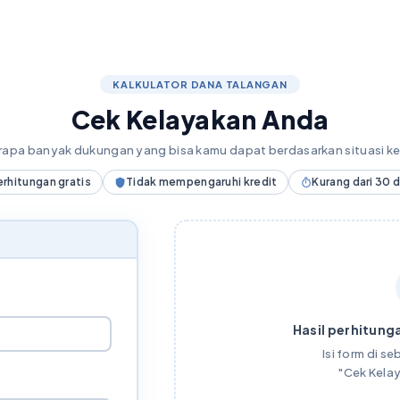
KALKULATOR DANA TALANGAN
Cek Kelayakan Anda
erapa banyak dukungan yang bisa kamu dapat berdasarkan situasi 
erhitungan gratis
Tidak mempengaruhi kredit
Kurang dari 30 
Hasil perhitunga
Isi form di seb
"Cek Kela