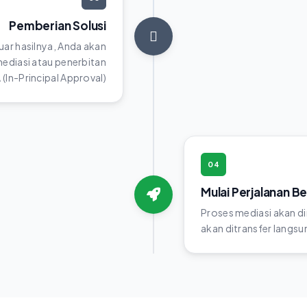
Pemberian Solusi
luar hasilnya, Anda akan
diasi atau penerbitan
(In-Principal Approval)
04
Mulai Perjalanan B
Proses mediasi akan di
akan ditransfer langsun