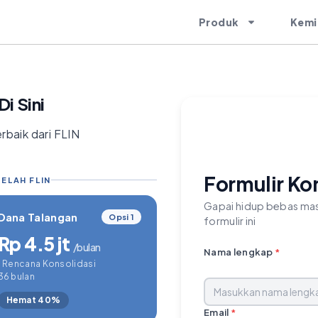
Produk
Kemi
i Sini
rbaik dari FLIN
Formulir Ko
ELAH FLIN
Gapai hidup bebas mas
Dana Talangan
Opsi 1
formulir ini
Rp 4.5 jt
/bulan
Nama lengkap
*
1 Rencana Konsolidasi
36 bulan
Hemat 40%
Email
*