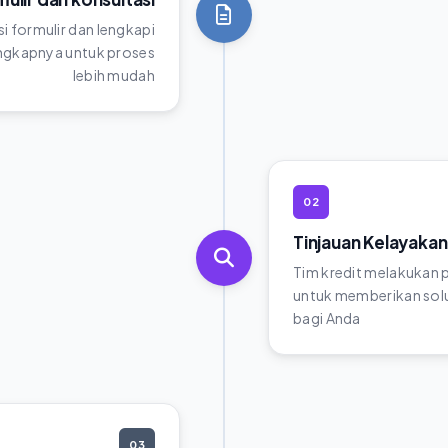
si formulir dan lengkapi
gkapnya untuk proses
lebih mudah
02
Tinjauan Kelayakan
Tim kredit melakukan
untuk memberikan solu
bagi Anda
03