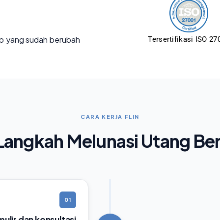
p yang sudah berubah
Tersertifikasi ISO 27
CARA KERJA FLIN
angkah Melunasi Utang Be
01
rmulir dan konsultasi