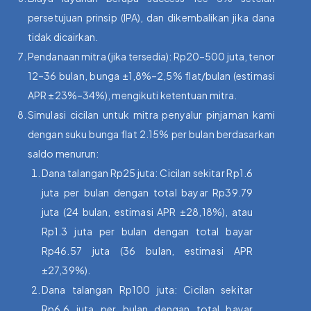
persetujuan prinsip (IPA), dan dikembalikan jika dana
tidak dicairkan.
Pendanaan mitra (jika tersedia): Rp20–500 juta, tenor
12–36 bulan, bunga ±1,8%–2,5% flat/bulan (estimasi
APR ±23%–34%), mengikuti ketentuan mitra.
Simulasi cicilan untuk mitra penyalur pinjaman kami
dengan suku bunga flat 2.15% per bulan berdasarkan
saldo menurun:
Dana talangan Rp25 juta: Cicilan sekitar Rp1.6
juta per bulan dengan total bayar Rp39.79
juta (24 bulan, estimasi APR ±28,18%), atau
Rp1.3 juta per bulan dengan total bayar
Rp46.57 juta (36 bulan, estimasi APR
±27,39%).
Dana talangan Rp100 juta: Cicilan sekitar
Rp6.6 juta per bulan dengan total bayar