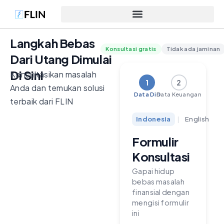
Langkah Bebas
Konsultasi gratis
Tidak ada jaminan
Dari Utang Dimulai
Di Sini
Konsultasikan masalah
1
2
Anda dan temukan solusi
Data Diri
Data Keuangan
terbaik dari FLIN
Indonesia
|
English
Formulir
Konsultasi
Gapai hidup
bebas masalah
finansial dengan
mengisi formulir
ini