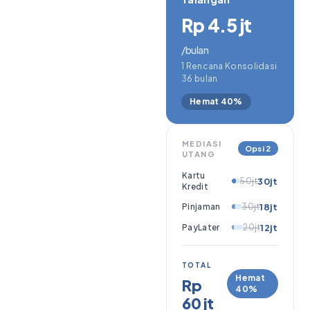
Rp 4.5 jt
/bulan
1 Rencana Konsolidasi
36 bulan
Hemat 40%
MEDIASI
Opsi 2
UTANG
Kartu
50jt
30jt
Kredit
Pinjaman
30jt
18jt
PayLater
20jt
12jt
TOTAL
Hemat
Rp
40%
60 jt