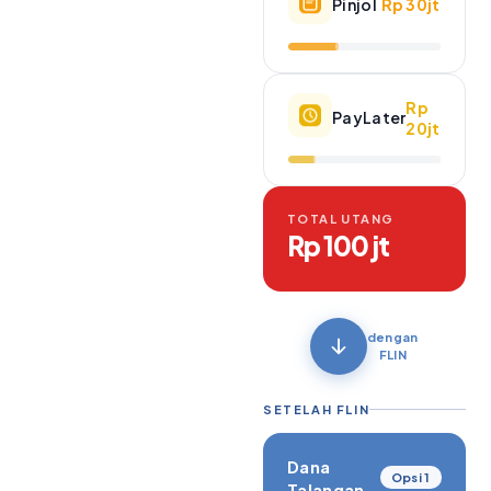
Pinjol
Rp 30jt
Rp
PayLater
20jt
TOTAL UTANG
Rp 100 jt
dengan
FLIN
SETELAH FLIN
Dana
Opsi 1
Talangan