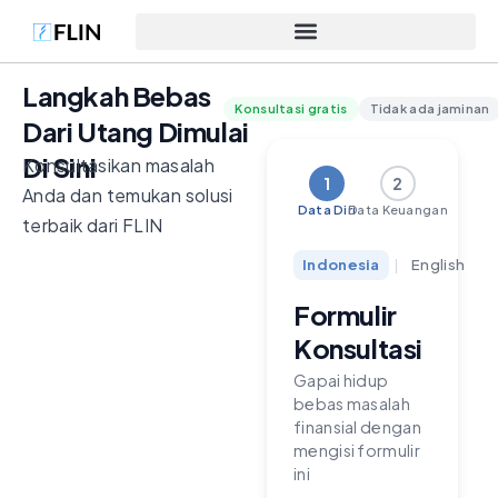
Langkah Bebas
Konsultasi gratis
Tidak ada jaminan
Dari Utang Dimulai
Di Sini
Konsultasikan masalah
1
2
Anda dan temukan solusi
Data Diri
Data Keuangan
terbaik dari FLIN
Indonesia
|
English
Formulir
Konsultasi
Gapai hidup
bebas masalah
finansial dengan
mengisi formulir
ini