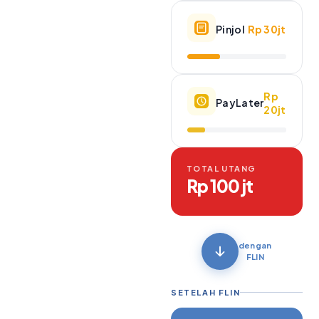
Pinjol
Rp 30jt
Rp
PayLater
20jt
TOTAL UTANG
Rp 100 jt
dengan
FLIN
SETELAH FLIN