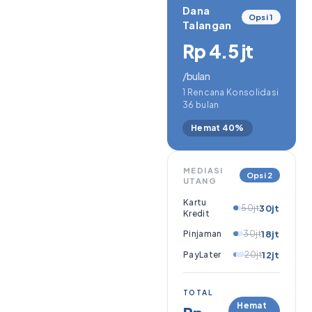
Dana
Opsi 1
Talangan
Rp 4.5 jt
/bulan
1 Rencana Konsolidasi
36 bulan
Hemat 40%
MEDIASI
Opsi 2
UTANG
Kartu
50jt
30jt
Kredit
Pinjaman
30jt
18jt
PayLater
20jt
12jt
TOTAL
Hemat