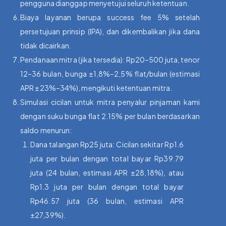
pengguna dianggap menyetujui seluruh ketentuan.
Biaya layanan berupa success fee 5% setelah
persetujuan prinsip (IPA), dan dikembalikan jika dana
tidak dicairkan.
Pendanaan mitra (jika tersedia): Rp20–500 juta, tenor
12–36 bulan, bunga ±1,8%–2,5% flat/bulan (estimasi
APR ±23%–34%), mengikuti ketentuan mitra.
Simulasi cicilan untuk mitra penyalur pinjaman kami
dengan suku bunga flat 2.15% per bulan berdasarkan
saldo menurun:
Dana talangan Rp25 juta: Cicilan sekitar Rp1.6
juta per bulan dengan total bayar Rp39.79
juta (24 bulan, estimasi APR ±28,18%), atau
Rp1.3 juta per bulan dengan total bayar
Rp46.57 juta (36 bulan, estimasi APR
±27,39%).