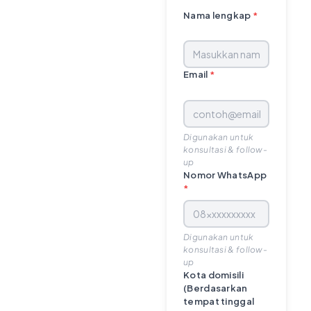
Nama lengkap
*
Email
*
Digunakan untuk
konsultasi & follow-
up
Nomor WhatsApp
*
Digunakan untuk
konsultasi & follow-
up
Kota domisili
(Berdasarkan
tempat tinggal