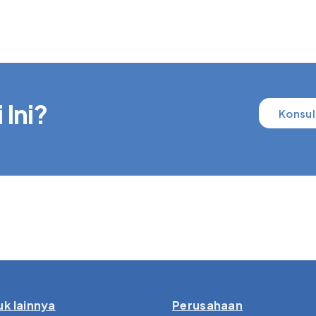
 Ini?
Konsul
k lainnya
Perusahaan