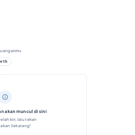
keuanganmu
detik
n akan muncul di sini
elah kiri, lalu tekan
yakan Sekarang"