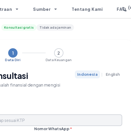
(
traan
Sumber
Tentang Kami
FAQ
Konsultasi gratis
Tidak ada jaminan
1
2
Data Diri
Data Keuangan
nsultasi
Indonesia
|
English
alah finansial dengan mengisi
Nomor WhatsApp
*