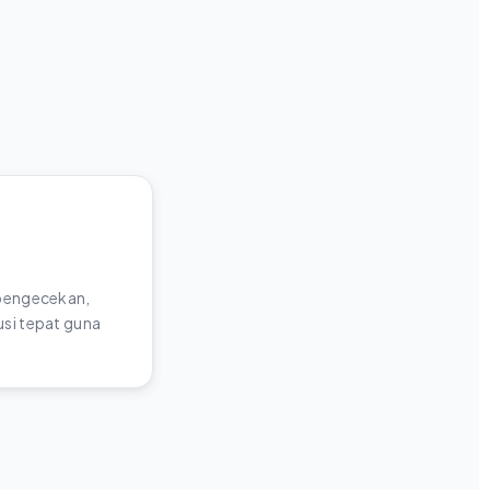
 pengecekan,
si tepat guna