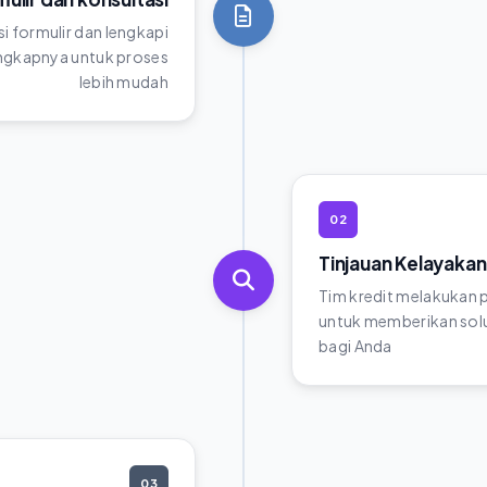
si formulir dan lengkapi
gkapnya untuk proses
lebih mudah
02
Tinjauan Kelayakan
Tim kredit melakukan
untuk memberikan solu
bagi Anda
03