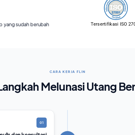
p yang sudah berubah
Tersertifikasi ISO 27
CARA KERJA FLIN
angkah Melunasi Utang Be
01
rmulir dan konsultasi