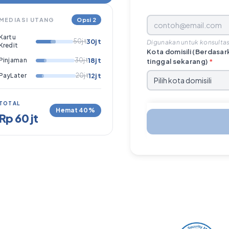
MEDIASI UTANG
Opsi 2
Kartu
50jt
30jt
Digunakan untuk konsultas
Kredit
Kota domisili (Berdasa
Pinjaman
30jt
18jt
tinggal sekarang)
*
PayLater
20jt
12jt
TOTAL
Hemat 40%
Rp 60 jt