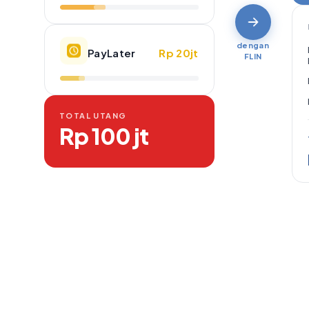
dengan
PayLater
Rp 20jt
FLIN
TOTAL UTANG
Rp 100 jt