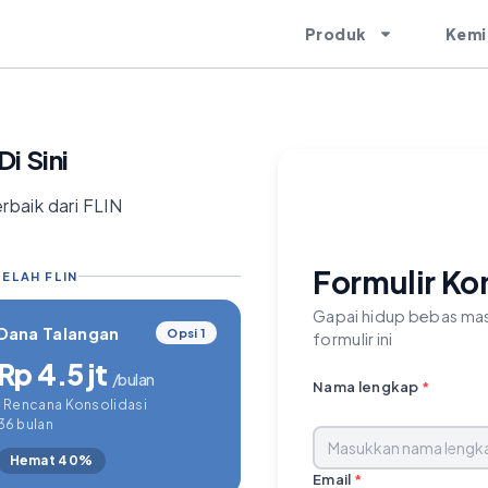
Produk
Kemi
i Sini
rbaik dari FLIN
Formulir Ko
ELAH FLIN
Gapai hidup bebas mas
Dana Talangan
Opsi 1
formulir ini
Rp 4.5 jt
/bulan
Nama lengkap
*
1 Rencana Konsolidasi
36 bulan
Hemat 40%
Email
*