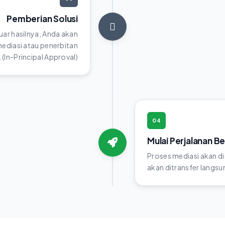
Pemberian Solusi
luar hasilnya, Anda akan
diasi atau penerbitan
(In-Principal Approval)
04
Mulai Perjalanan B
Proses mediasi akan di
akan ditransfer langsun