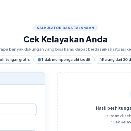
KALKULATOR DANA TALANGAN
Cek Kelayakan Anda
erapa banyak dukungan yang bisa kamu dapat berdasarkan situasi 
erhitungan gratis
Tidak mempengaruhi kredit
Kurang dari 30 
Hasil perhitunga
Isi form di seb
"Cek Kela