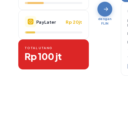
dengan
PayLater
Rp 20jt
FLIN
TOTAL UTANG
Rp 100 jt