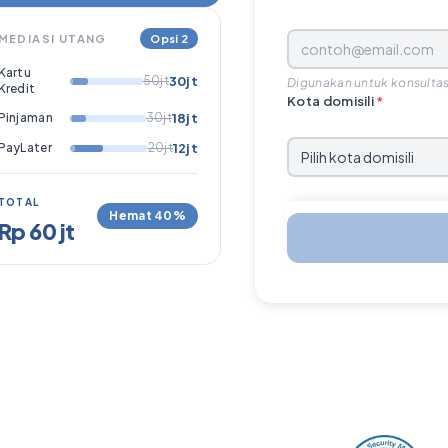
MEDIASI UTANG
Opsi 2
Kartu
50jt
30jt
Digunakan untuk konsultas
Kredit
Kota domisili
*
Pinjaman
30jt
18jt
PayLater
20jt
12jt
TOTAL
Hemat 40%
Rp 60 jt