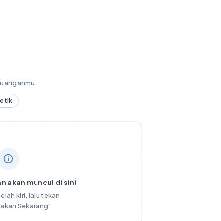
keuanganmu
detik
n akan muncul di sini
elah kiri, lalu tekan
yakan Sekarang"