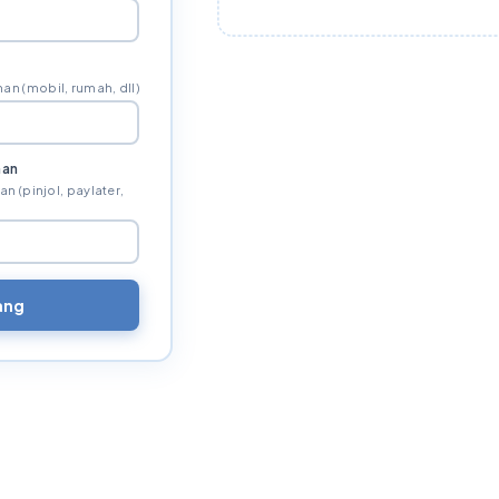
an (mobil, rumah, dll)
nan
 (pinjol, paylater,
ang