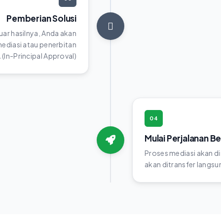
Pemberian Solusi
luar hasilnya, Anda akan
diasi atau penerbitan
(In-Principal Approval)
04
Mulai Perjalanan B
Proses mediasi akan di
akan ditransfer langsun