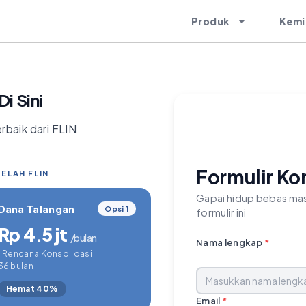
Produk
Kemi
i Sini
rbaik dari FLIN
Formulir Ko
ELAH FLIN
Gapai hidup bebas mas
Dana Talangan
Opsi 1
formulir ini
Rp 4.5 jt
/bulan
Nama lengkap
*
1 Rencana Konsolidasi
36 bulan
Hemat 40%
Email
*