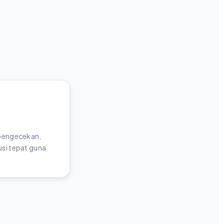
 pengecekan,
si tepat guna