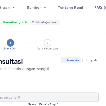
(
traan
Sumber
Tentang Kami
FAQ
Konsultasi gratis
Tidak ada jaminan
1
2
Data Diri
Data Keuangan
nsultasi
Indonesia
|
English
alah finansial dengan mengisi
Nomor WhatsApp
*