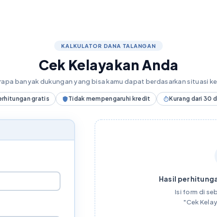
KALKULATOR DANA TALANGAN
Cek Kelayakan Anda
erapa banyak dukungan yang bisa kamu dapat berdasarkan situasi 
erhitungan gratis
Tidak mempengaruhi kredit
Kurang dari 30 
Hasil perhitunga
Isi form di seb
"Cek Kela