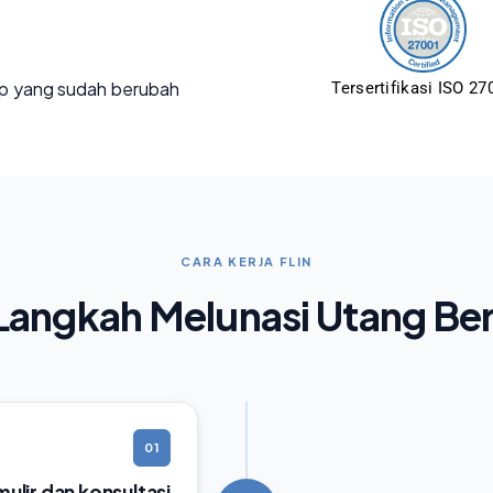
p yang sudah berubah
Tersertifikasi ISO 27
CARA KERJA FLIN
angkah Melunasi Utang Be
01
rmulir dan konsultasi