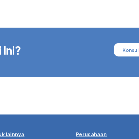
 Ini?
Konsul
k lainnya
Perusahaan