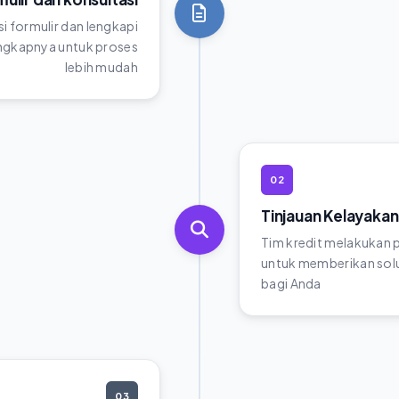
si formulir dan lengkapi
gkapnya untuk proses
lebih mudah
02
Tinjauan Kelayakan
Tim kredit melakukan
untuk memberikan solu
bagi Anda
03