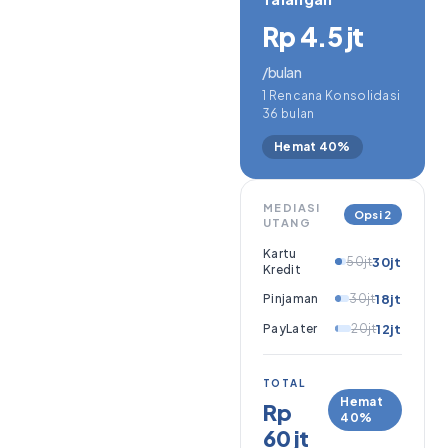
Rp 4.5 jt
/bulan
1 Rencana Konsolidasi
36 bulan
Hemat 40%
MEDIASI
Opsi 2
UTANG
Kartu
50jt
30jt
Kredit
Pinjaman
30jt
18jt
PayLater
20jt
12jt
TOTAL
Hemat
Rp
40%
60 jt