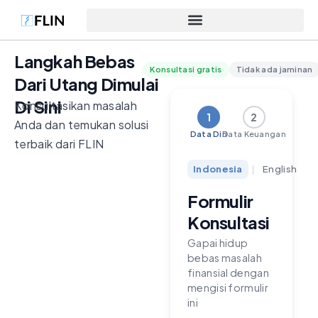
Langkah Bebas
Konsultasi gratis
Tidak ada jaminan
Dari Utang Dimulai
Di Sini
Konsultasikan masalah
1
2
Anda dan temukan solusi
Data Diri
Data Keuangan
terbaik dari FLIN
Indonesia
|
English
Formulir
Konsultasi
Gapai hidup
bebas masalah
finansial dengan
mengisi formulir
ini