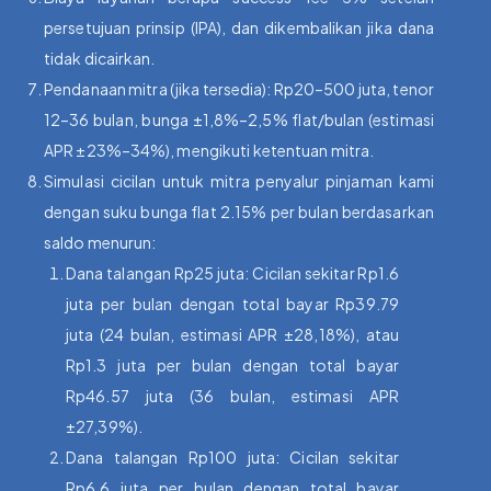
persetujuan prinsip (IPA), dan dikembalikan jika dana
tidak dicairkan.
Pendanaan mitra (jika tersedia): Rp20–500 juta, tenor
12–36 bulan, bunga ±1,8%–2,5% flat/bulan (estimasi
APR ±23%–34%), mengikuti ketentuan mitra.
Simulasi cicilan untuk mitra penyalur pinjaman kami
dengan suku bunga flat 2.15% per bulan berdasarkan
saldo menurun:
Dana talangan Rp25 juta: Cicilan sekitar Rp1.6
juta per bulan dengan total bayar Rp39.79
juta (24 bulan, estimasi APR ±28,18%), atau
Rp1.3 juta per bulan dengan total bayar
Rp46.57 juta (36 bulan, estimasi APR
±27,39%).
Dana talangan Rp100 juta: Cicilan sekitar
Rp6.6 juta per bulan dengan total bayar