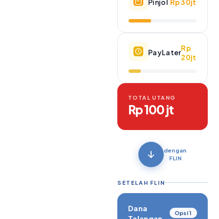
Pinjol
Rp 30jt
Rp
PayLater
20jt
TOTAL UTANG
Rp 100 jt
dengan
FLIN
SETELAH FLIN
Dana
Opsi 1
Talangan