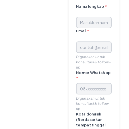
Nama lengkap
*
Email
*
Digunakan untuk
konsultasi & follow-
up
Nomor WhatsApp
*
Digunakan untuk
konsultasi & follow-
up
Kota domisili
(Berdasarkan
tempat tinggal