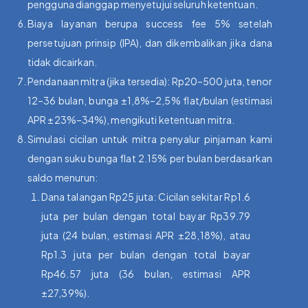
pengguna dianggap menyetujui seluruh ketentuan.
Biaya layanan berupa success fee 5% setelah
persetujuan prinsip (IPA), dan dikembalikan jika dana
tidak dicairkan.
Pendanaan mitra (jika tersedia): Rp20–500 juta, tenor
12–36 bulan, bunga ±1,8%–2,5% flat/bulan (estimasi
APR ±23%–34%), mengikuti ketentuan mitra.
Simulasi cicilan untuk mitra penyalur pinjaman kami
dengan suku bunga flat 2.15% per bulan berdasarkan
saldo menurun:
Dana talangan Rp25 juta: Cicilan sekitar Rp1.6
juta per bulan dengan total bayar Rp39.79
juta (24 bulan, estimasi APR ±28,18%), atau
Rp1.3 juta per bulan dengan total bayar
Rp46.57 juta (36 bulan, estimasi APR
±27,39%).