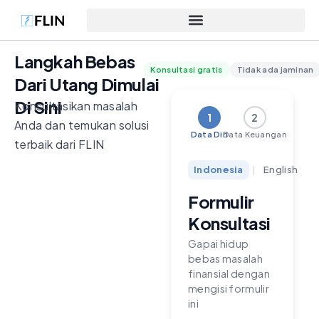
Langkah Bebas
Konsultasi gratis
Tidak ada jaminan
Dari Utang Dimulai
Di Sini
Konsultasikan masalah
1
2
Anda dan temukan solusi
Data Diri
Data Keuangan
terbaik dari FLIN
Indonesia
|
English
Formulir
Konsultasi
Gapai hidup
bebas masalah
finansial dengan
mengisi formulir
ini