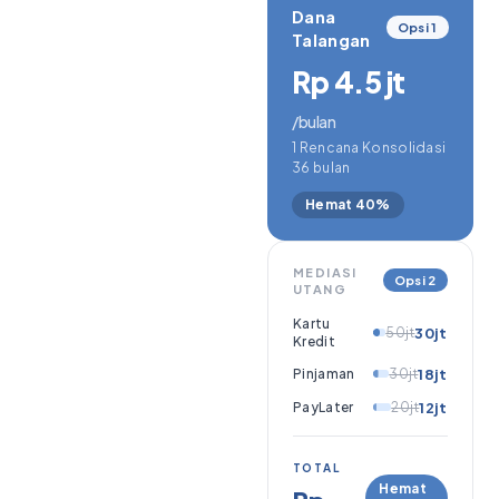
Dana
Opsi 1
Talangan
Rp 4.5 jt
/bulan
1 Rencana Konsolidasi
36 bulan
Hemat 40%
MEDIASI
Opsi 2
UTANG
Kartu
50jt
30jt
Kredit
Pinjaman
30jt
18jt
PayLater
20jt
12jt
TOTAL
Hemat