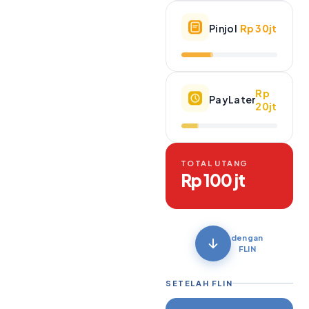
Pinjol
Rp 30jt
Rp
PayLater
20jt
TOTAL UTANG
Rp 100 jt
dengan
FLIN
SETELAH FLIN