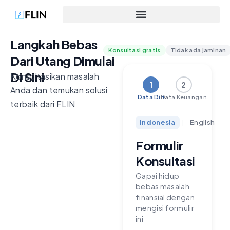
Langkah Bebas
Konsultasi gratis
Tidak ada jaminan
Dari Utang Dimulai
Di Sini
Konsultasikan masalah
1
2
Anda dan temukan solusi
Data Diri
Data Keuangan
terbaik dari FLIN
Indonesia
|
English
Formulir
Konsultasi
Gapai hidup
bebas masalah
finansial dengan
mengisi formulir
ini