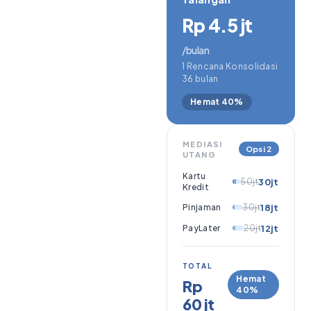
Rp 4.5 jt
/bulan
1 Rencana Konsolidasi
36 bulan
Hemat 40%
MEDIASI
Opsi 2
UTANG
Kartu
50jt
30jt
Kredit
Pinjaman
30jt
18jt
PayLater
20jt
12jt
TOTAL
Hemat
Rp
40%
60 jt