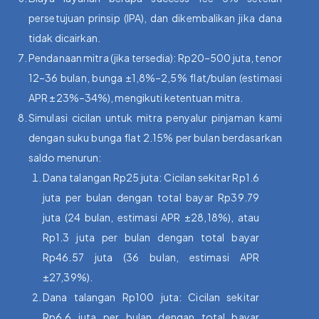
persetujuan prinsip (IPA), dan dikembalikan jika dana
tidak dicairkan.
Pendanaan mitra (jika tersedia): Rp20–500 juta, tenor
12–36 bulan, bunga ±1,8%–2,5% flat/bulan (estimasi
APR ±23%–34%), mengikuti ketentuan mitra.
Simulasi cicilan untuk mitra penyalur pinjaman kami
dengan suku bunga flat 2.15% per bulan berdasarkan
saldo menurun:
Dana talangan Rp25 juta: Cicilan sekitar Rp1.6
juta per bulan dengan total bayar Rp39.79
juta (24 bulan, estimasi APR ±28,18%), atau
Rp1.3 juta per bulan dengan total bayar
Rp46.57 juta (36 bulan, estimasi APR
±27,39%).
Dana talangan Rp100 juta: Cicilan sekitar
Rp6.6 juta per bulan dengan total bayar