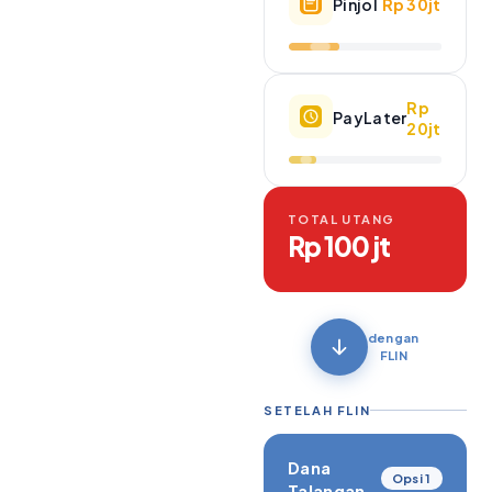
Pinjol
Rp 30jt
Rp
PayLater
20jt
TOTAL UTANG
Rp 100 jt
dengan
FLIN
SETELAH FLIN
Dana
Opsi 1
Talangan