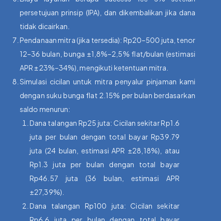
persetujuan prinsip (IPA), dan dikembalikan jika dana
tidak dicairkan.
Pendanaan mitra (jika tersedia): Rp20–500 juta, tenor
12–36 bulan, bunga ±1,8%–2,5% flat/bulan (estimasi
APR ±23%–34%), mengikuti ketentuan mitra.
Simulasi cicilan untuk mitra penyalur pinjaman kami
dengan suku bunga flat 2.15% per bulan berdasarkan
saldo menurun:
Dana talangan Rp25 juta: Cicilan sekitar Rp1.6
juta per bulan dengan total bayar Rp39.79
juta (24 bulan, estimasi APR ±28,18%), atau
Rp1.3 juta per bulan dengan total bayar
Rp46.57 juta (36 bulan, estimasi APR
±27,39%).
Dana talangan Rp100 juta: Cicilan sekitar
Rp6.6 juta per bulan dengan total bayar