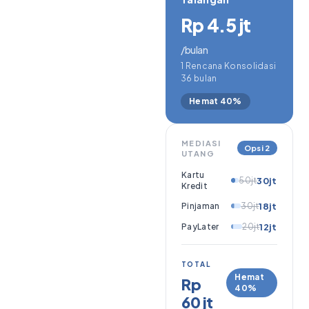
Rp 4.5 jt
/bulan
1 Rencana Konsolidasi
36 bulan
Hemat 40%
MEDIASI
Opsi 2
UTANG
Kartu
50jt
30jt
Kredit
Pinjaman
30jt
18jt
PayLater
20jt
12jt
TOTAL
Hemat
Rp
40%
60 jt