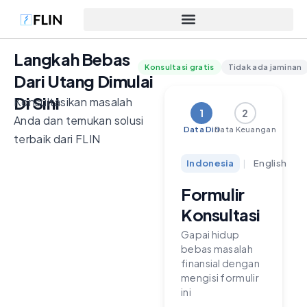
Langkah Bebas
Konsultasi gratis
Tidak ada jaminan
Dari Utang Dimulai
Di Sini
Konsultasikan masalah
1
2
Anda dan temukan solusi
Data Diri
Data Keuangan
terbaik dari FLIN
Indonesia
|
English
Formulir
Konsultasi
Gapai hidup
bebas masalah
finansial dengan
mengisi formulir
ini