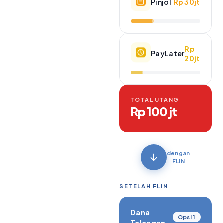
Pinjol
Rp 30jt
Rp
PayLater
20jt
TOTAL UTANG
Rp 100 jt
dengan
FLIN
SETELAH FLIN
Dana
Opsi 1
Talangan