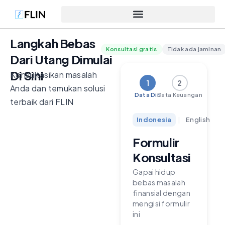
Langkah Bebas
Konsultasi gratis
Tidak ada jaminan
Dari Utang Dimulai
Di Sini
Konsultasikan masalah
1
2
Anda dan temukan solusi
Data Diri
Data Keuangan
terbaik dari FLIN
Indonesia
|
English
Formulir
Konsultasi
Gapai hidup
bebas masalah
finansial dengan
mengisi formulir
ini