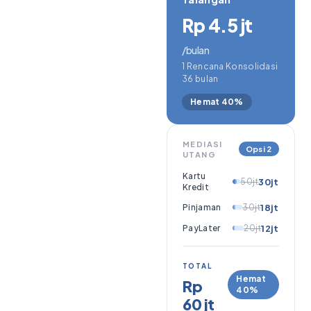
Rp 4.5 jt
/bulan
1 Rencana Konsolidasi
36 bulan
Hemat 40%
MEDIASI
Opsi 2
UTANG
Kartu
50jt
30jt
Kredit
Pinjaman
30jt
18jt
PayLater
20jt
12jt
TOTAL
Hemat
Rp
40%
60 jt