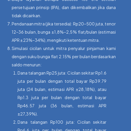
persetujuan prinsip (IPA), dan dikembalikan jika dana
tidak dicairkan.
Pendanaan mitra (jika tersedia): Rp20–500 juta, tenor
12–36 bulan, bunga ±1,8%–2,5% flat/bulan (estimasi
APR ±23%–34%), mengikuti ketentuan mitra.
Simulasi cicilan untuk mitra penyalur pinjaman kami
dengan suku bunga flat 2.15% per bulan berdasarkan
saldo menurun:
Dana talangan Rp25 juta: Cicilan sekitar Rp1.6
juta per bulan dengan total bayar Rp39.79
juta (24 bulan, estimasi APR ±28,18%), atau
Rp1.3 juta per bulan dengan total bayar
Rp46.57 juta (36 bulan, estimasi APR
±27,39%).
Dana talangan Rp100 juta: Cicilan sekitar
Rp6.6 juta per bulan dengan total bayar