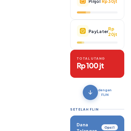
Pinjol
Rp 30jt
Rp
PayLater
20jt
TOTAL UTANG
Rp 100 jt
dengan
FLIN
SETELAH FLIN
Dana
Opsi 1
Talangan