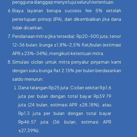
pengguna dianggap menyetujui seluruh ketentuan.
Biaya layanan berupa success fee 5% setelah
persetujuan prinsip (IPA), dan dikembalikan jika dana
tidak dicairkan.
Pendanaan mitra (jika tersedia): Rp20–500 juta, tenor
12–36 bulan, bunga ±1,8%–2,5% flat/bulan (estimasi
APR ±23%–34%), mengikuti ketentuan mitra.
Simulasi cicilan untuk mitra penyalur pinjaman kami
dengan suku bunga flat 2.15% per bulan berdasarkan
saldo menurun:
Dana talangan Rp25 juta: Cicilan sekitar Rp1.6
juta per bulan dengan total bayar Rp39.79
juta (24 bulan, estimasi APR ±28,18%), atau
Rp1.3 juta per bulan dengan total bayar
Rp46.57 juta (36 bulan, estimasi APR
±27,39%).