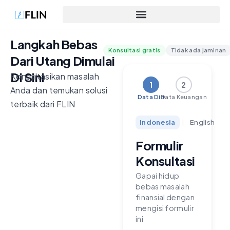
Langkah Bebas
Konsultasi gratis
Tidak ada jaminan
Dari Utang Dimulai
Di Sini
Konsultasikan masalah
1
2
Anda dan temukan solusi
Data Diri
Data Keuangan
terbaik dari FLIN
Indonesia
|
English
Formulir
Konsultasi
Gapai hidup
bebas masalah
finansial dengan
mengisi formulir
ini