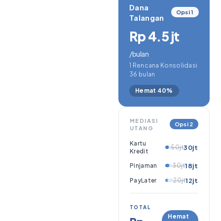
Dana
Opsi 1
Talangan
Rp 4.5 jt
/bulan
1 Rencana Konsolidasi
36 bulan
Hemat 40%
MEDIASI
Opsi 2
UTANG
Kartu
50jt
30jt
Kredit
Pinjaman
30jt
18jt
PayLater
20jt
12jt
TOTAL
Hemat