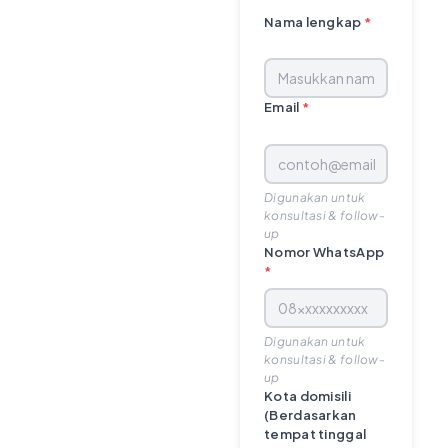
Nama lengkap
*
Email
*
Digunakan untuk
konsultasi & follow-
up
Nomor WhatsApp
*
Digunakan untuk
konsultasi & follow-
up
Kota domisili
(Berdasarkan
tempat tinggal