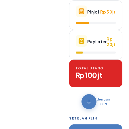
Pinjol
Rp 30jt
Rp
PayLater
20jt
TOTAL UTANG
Rp 100 jt
dengan
FLIN
SETELAH FLIN