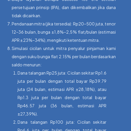
persetujuan prinsip (IPA), dan dikembalikan jika dana
tidak dicairkan.
Pendanaan mitra (jika tersedia): Rp20–500 juta, tenor
12–36 bulan, bunga ±1,8%–2,5% flat/bulan (estimasi
APR ±23%–34%), mengikuti ketentuan mitra.
Simulasi cicilan untuk mitra penyalur pinjaman kami
dengan suku bunga flat 2.15% per bulan berdasarkan
saldo menurun:
Dana talangan Rp25 juta: Cicilan sekitar Rp1.6
juta per bulan dengan total bayar Rp39.79
juta (24 bulan, estimasi APR ±28,18%), atau
Rp1.3 juta per bulan dengan total bayar
Rp46.57 juta (36 bulan, estimasi APR
±27,39%).
Dana talangan Rp100 juta: Cicilan sekitar
Rp6.6 juta per bulan dengan total bayar