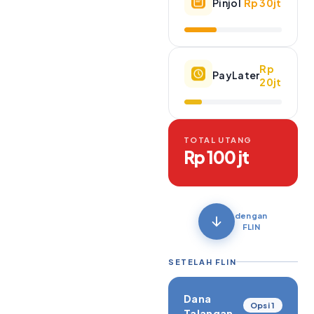
Pinjol
Rp 30jt
Rp
PayLater
20jt
TOTAL UTANG
Rp 100 jt
dengan
FLIN
SETELAH FLIN
Dana
Opsi 1
Talangan