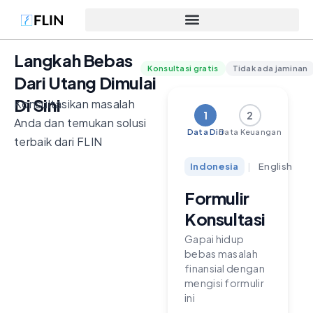
Langkah Bebas
Konsultasi gratis
Tidak ada jaminan
Dari Utang Dimulai
Di Sini
Konsultasikan masalah
1
2
Anda dan temukan solusi
Data Diri
Data Keuangan
terbaik dari FLIN
Indonesia
|
English
Formulir
Konsultasi
Gapai hidup
bebas masalah
finansial dengan
mengisi formulir
ini