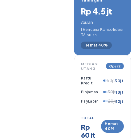
Rp 4.5 jt
/bulan
1 Rencana Konsolidasi
36 bulan
Hemat 40%
MEDIASI
Opsi 2
UTANG
Kartu
50jt
30jt
Kredit
Pinjaman
30jt
18jt
PayLater
20jt
12jt
TOTAL
Hemat
Rp
40%
60 jt