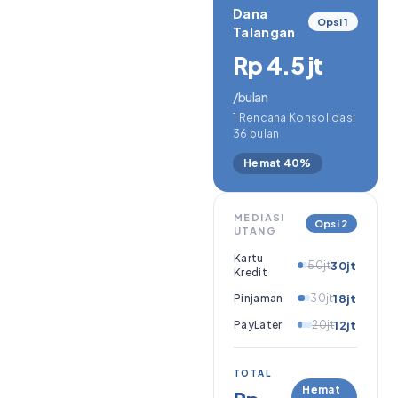
Dana
Opsi 1
Talangan
Rp 4.5 jt
/bulan
1 Rencana Konsolidasi
36 bulan
Hemat 40%
MEDIASI
Opsi 2
UTANG
Kartu
50jt
30jt
Kredit
Pinjaman
30jt
18jt
PayLater
20jt
12jt
TOTAL
Hemat