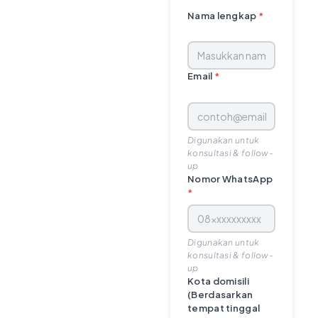
Nama lengkap
*
Email
*
Digunakan untuk
konsultasi & follow-
up
Nomor WhatsApp
*
Digunakan untuk
konsultasi & follow-
up
Kota domisili
(Berdasarkan
tempat tinggal