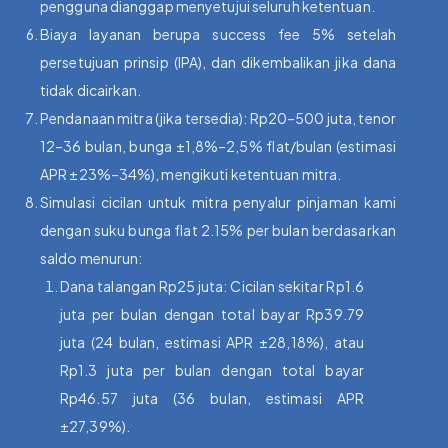
pengguna dianggap menyetujui seluruh ketentuan.
Biaya layanan berupa success fee 5% setelah
persetujuan prinsip (IPA), dan dikembalikan jika dana
tidak dicairkan.
Pendanaan mitra (jika tersedia): Rp20–500 juta, tenor
12–36 bulan, bunga ±1,8%–2,5% flat/bulan (estimasi
APR ±23%–34%), mengikuti ketentuan mitra.
Simulasi cicilan untuk mitra penyalur pinjaman kami
dengan suku bunga flat 2.15% per bulan berdasarkan
saldo menurun:
Dana talangan Rp25 juta: Cicilan sekitar Rp1.6
juta per bulan dengan total bayar Rp39.79
juta (24 bulan, estimasi APR ±28,18%), atau
Rp1.3 juta per bulan dengan total bayar
Rp46.57 juta (36 bulan, estimasi APR
±27,39%).