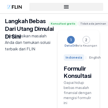
Langkah Bebas
Konsultasi gratis
Tidak ada jaminan
Dari Utang Dimulai
Di Sini
Konsultasikan masalah
1
2
Anda dan temukan solusi
Data Diri
Data Keuangan
terbaik dari FLIN
Indonesia
|
English
Formulir
Konsultasi
Gapai hidup
bebas masalah
finansial dengan
mengisi formulir
ini