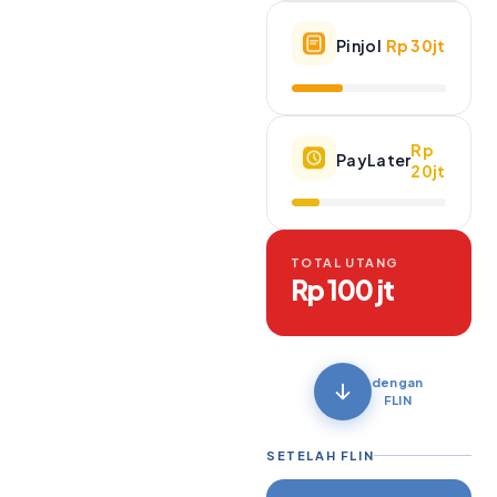
Pinjol
Rp 30jt
Rp
PayLater
20jt
TOTAL UTANG
Rp 100 jt
dengan
FLIN
SETELAH FLIN