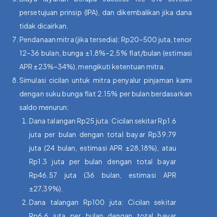
persetujuan prinsip (IPA), dan dikembalikan jika dana
tidak dicairkan.
Pendanaan mitra (jika tersedia): Rp20–500 juta, tenor
12–36 bulan, bunga ±1,8%–2,5% flat/bulan (estimasi
APR ±23%–34%), mengikuti ketentuan mitra.
Simulasi cicilan untuk mitra penyalur pinjaman kami
dengan suku bunga flat 2.15% per bulan berdasarkan
saldo menurun:
Dana talangan Rp25 juta: Cicilan sekitar Rp1.6
juta per bulan dengan total bayar Rp39.79
juta (24 bulan, estimasi APR ±28,18%), atau
Rp1.3 juta per bulan dengan total bayar
Rp46.57 juta (36 bulan, estimasi APR
±27,39%).
Dana talangan Rp100 juta: Cicilan sekitar
Rp6.6 juta per bulan dengan total bayar