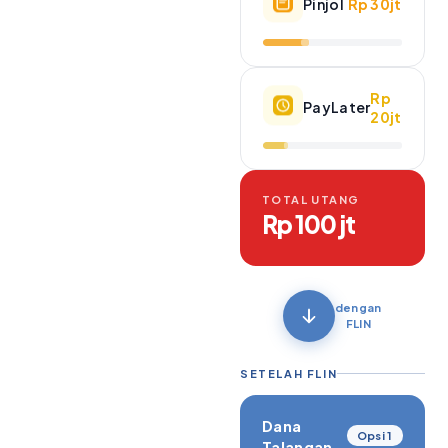
Pinjol
Rp 30jt
Rp
PayLater
20jt
TOTAL UTANG
Rp 100 jt
dengan
FLIN
SETELAH FLIN
Dana
Opsi 1
Talangan