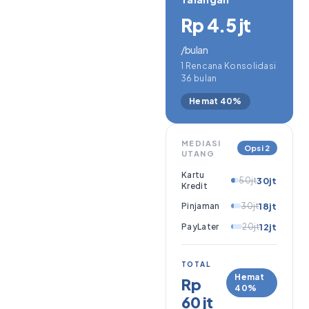
Rp 4.5 jt
/bulan
1 Rencana Konsolidasi
36 bulan
Hemat 40%
MEDIASI
Opsi 2
UTANG
Kartu
50jt
30jt
Kredit
Pinjaman
30jt
18jt
PayLater
20jt
12jt
TOTAL
Hemat
Rp
40%
60 jt