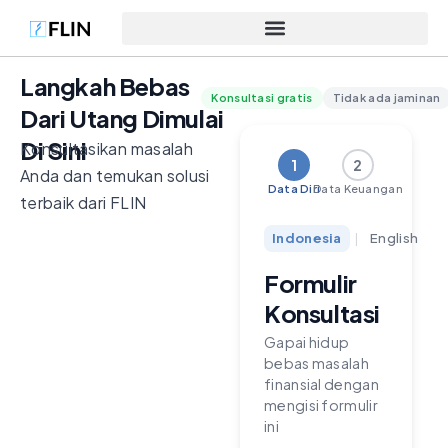
Langkah Bebas
Konsultasi gratis
Tidak ada jaminan
Dari Utang Dimulai
Di Sini
Konsultasikan masalah
1
2
Anda dan temukan solusi
Data Diri
Data Keuangan
terbaik dari FLIN
Indonesia
|
English
Formulir
Konsultasi
Gapai hidup
bebas masalah
finansial dengan
mengisi formulir
ini