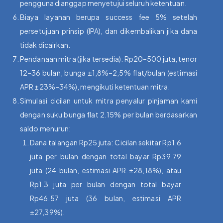
pengguna dianggap menyetujui seluruh ketentuan.
Biaya layanan berupa success fee 5% setelah
persetujuan prinsip (IPA), dan dikembalikan jika dana
tidak dicairkan.
Pendanaan mitra (jika tersedia): Rp20–500 juta, tenor
12–36 bulan, bunga ±1,8%–2,5% flat/bulan (estimasi
APR ±23%–34%), mengikuti ketentuan mitra.
Simulasi cicilan untuk mitra penyalur pinjaman kami
dengan suku bunga flat 2.15% per bulan berdasarkan
saldo menurun:
Dana talangan Rp25 juta: Cicilan sekitar Rp1.6
juta per bulan dengan total bayar Rp39.79
juta (24 bulan, estimasi APR ±28,18%), atau
Rp1.3 juta per bulan dengan total bayar
Rp46.57 juta (36 bulan, estimasi APR
±27,39%).