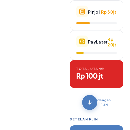
Pinjol
Rp 30jt
Rp
PayLater
20jt
TOTAL UTANG
Rp 100 jt
dengan
FLIN
SETELAH FLIN