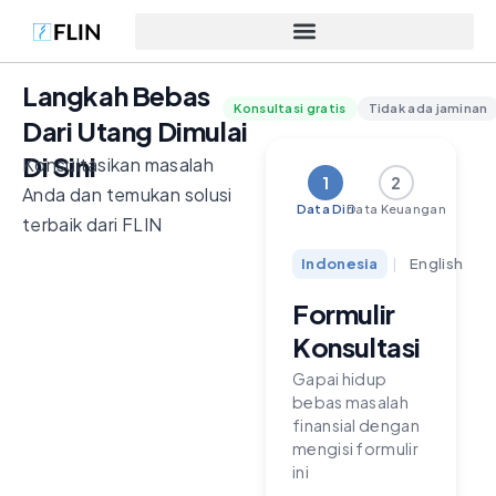
Langkah Bebas
Konsultasi gratis
Tidak ada jaminan
Dari Utang Dimulai
Di Sini
Konsultasikan masalah
1
2
Anda dan temukan solusi
Data Diri
Data Keuangan
terbaik dari FLIN
Indonesia
|
English
Formulir
Konsultasi
Gapai hidup
bebas masalah
finansial dengan
mengisi formulir
ini