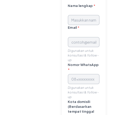
Nama lengkap
*
Email
*
Digunakan untuk
konsultasi & follow-
up
Nomor WhatsApp
*
Digunakan untuk
konsultasi & follow-
up
Kota domisili
(Berdasarkan
tempat tinggal