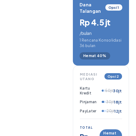
Dana
Opsi 1
Talangan
Rp 4.5 jt
/bulan
1 Rencana Konsolidasi
36 bulan
Hemat 40%
MEDIASI
Opsi 2
UTANG
Kartu
50jt
30jt
Kredit
Pinjaman
30jt
18jt
PayLater
20jt
12jt
TOTAL
Hemat