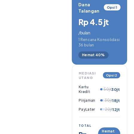
Dana
Opsi 1
Talangan
Rp 4.5 jt
/bulan
1 Rencana Konsolidasi
36 bulan
Hemat 40%
MEDIASI
Opsi 2
UTANG
Kartu
50jt
30jt
Kredit
Pinjaman
30jt
18jt
PayLater
20jt
12jt
TOTAL
Hemat