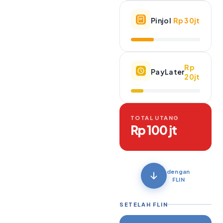
Pinjol
Rp 30jt
Rp
PayLater
20jt
TOTAL UTANG
Rp 100 jt
dengan
FLIN
SETELAH FLIN