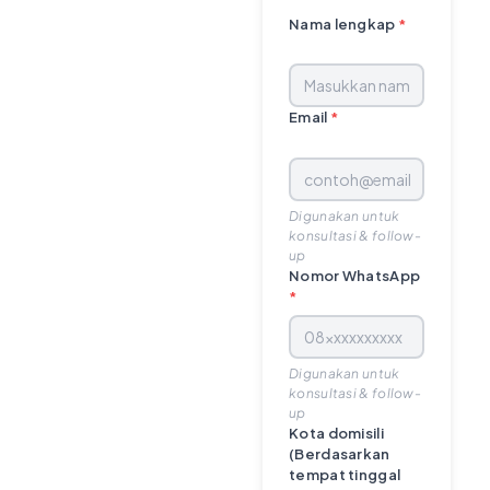
Nama lengkap
*
Email
*
Digunakan untuk
konsultasi & follow-
up
Nomor WhatsApp
*
Digunakan untuk
konsultasi & follow-
up
Kota domisili
(Berdasarkan
tempat tinggal