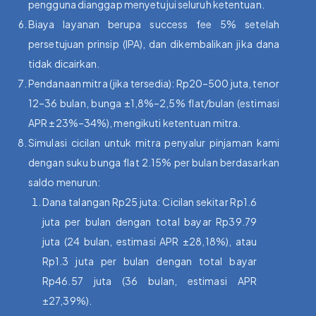
pengguna dianggap menyetujui seluruh ketentuan.
Biaya layanan berupa success fee 5% setelah
persetujuan prinsip (IPA), dan dikembalikan jika dana
tidak dicairkan.
Pendanaan mitra (jika tersedia): Rp20–500 juta, tenor
12–36 bulan, bunga ±1,8%–2,5% flat/bulan (estimasi
APR ±23%–34%), mengikuti ketentuan mitra.
Simulasi cicilan untuk mitra penyalur pinjaman kami
dengan suku bunga flat 2.15% per bulan berdasarkan
saldo menurun:
Dana talangan Rp25 juta: Cicilan sekitar Rp1.6
juta per bulan dengan total bayar Rp39.79
juta (24 bulan, estimasi APR ±28,18%), atau
Rp1.3 juta per bulan dengan total bayar
Rp46.57 juta (36 bulan, estimasi APR
±27,39%).