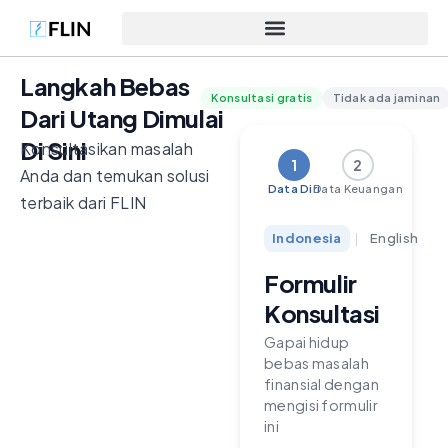
Langkah Bebas
Konsultasi gratis
Tidak ada jaminan
Dari Utang Dimulai
Di Sini
Konsultasikan masalah
1
2
Anda dan temukan solusi
Data Diri
Data Keuangan
terbaik dari FLIN
Indonesia
|
English
Formulir
Konsultasi
Gapai hidup
bebas masalah
finansial dengan
mengisi formulir
ini