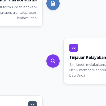
si formulir dan lengkapi
gkapnya untuk proses
lebih mudah
02
Tinjauan Kelayakan
Tim kredit melakukan
untuk memberikan solu
bagi Anda
03