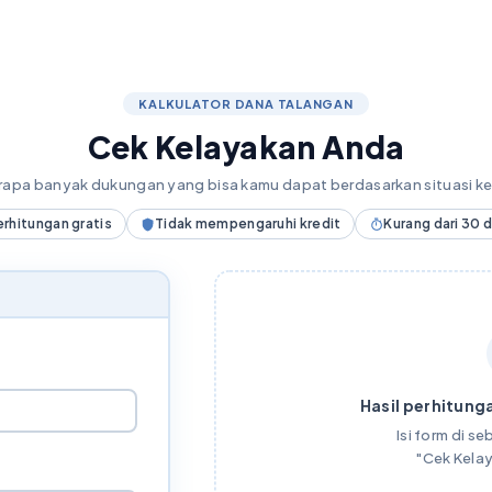
KALKULATOR DANA TALANGAN
Cek Kelayakan Anda
erapa banyak dukungan yang bisa kamu dapat berdasarkan situasi 
erhitungan gratis
Tidak mempengaruhi kredit
Kurang dari 30 
Hasil perhitunga
Isi form di seb
"Cek Kela