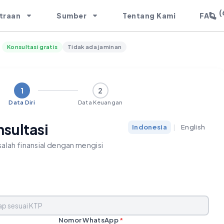
(
traan
Sumber
Tentang Kami
FAQ
Konsultasi gratis
Tidak ada jaminan
1
2
Data Diri
Data Keuangan
nsultasi
Indonesia
|
English
alah finansial dengan mengisi
Nomor WhatsApp
*