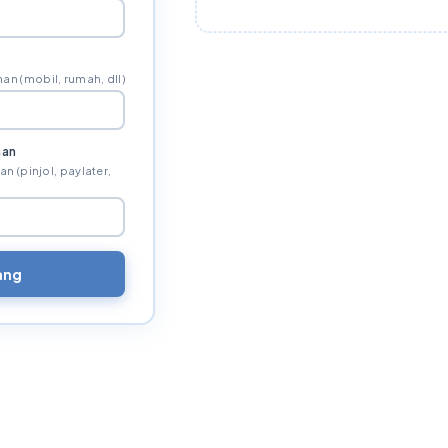
an (mobil, rumah, dll)
nan
 (pinjol, paylater,
ang