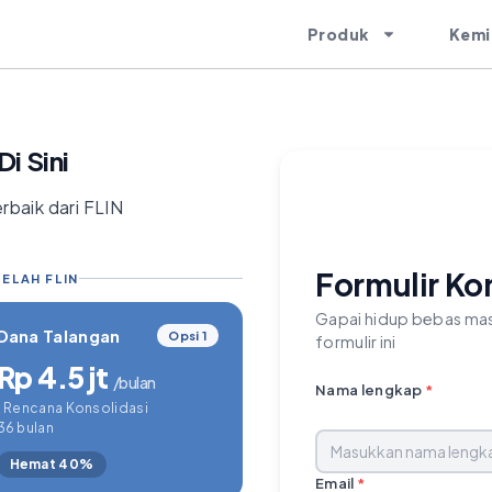
Produk
Kemi
i Sini
rbaik dari FLIN
Formulir Ko
ELAH FLIN
Gapai hidup bebas mas
Dana Talangan
Opsi 1
formulir ini
Rp 4.5 jt
/bulan
Nama lengkap
*
1 Rencana Konsolidasi
36 bulan
Hemat 40%
Email
*