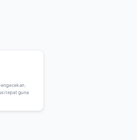
 pengecekan,
si tepat guna