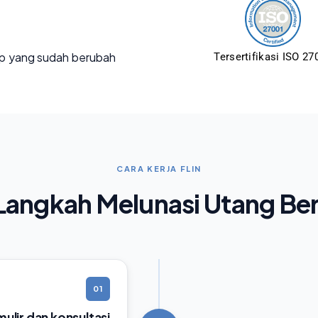
p yang sudah berubah
Tersertifikasi ISO 27
CARA KERJA FLIN
angkah Melunasi Utang Be
01
rmulir dan konsultasi