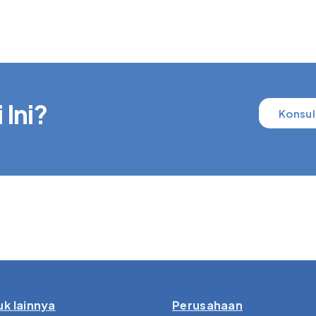
 Ini?
Konsul
k lainnya
Perusahaan