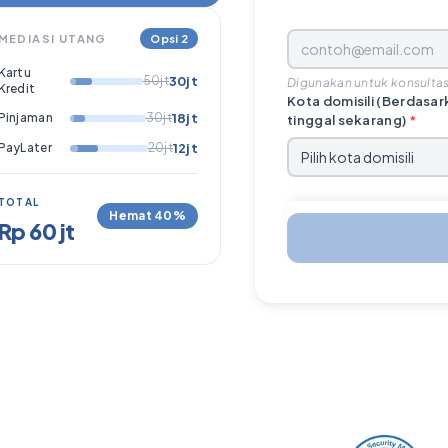
MEDIASI UTANG
Opsi 2
Kartu
50jt
30jt
Digunakan untuk konsultas
Kredit
Kota domisili (Berdasa
Pinjaman
30jt
18jt
tinggal sekarang)
*
PayLater
20jt
12jt
TOTAL
Hemat 40%
Rp 60 jt