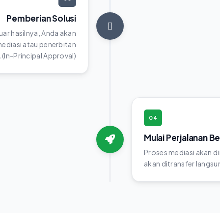
Pemberian Solusi
luar hasilnya, Anda akan
diasi atau penerbitan
(In-Principal Approval)
04
Mulai Perjalanan B
Proses mediasi akan di
akan ditransfer langsun