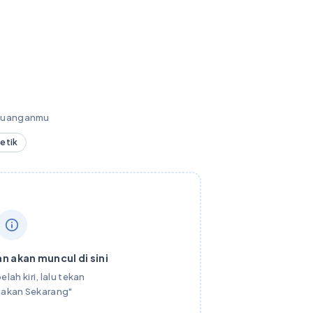
keuanganmu
detik
n akan muncul di sini
elah kiri, lalu tekan
yakan Sekarang"