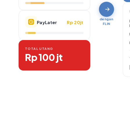
dengan
PayLater
Rp 20jt
FLIN
TOTAL UTANG
Rp 100 jt