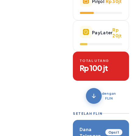
Pinjol
Rp 30jt
Rp
PayLater
20jt
TOTAL UTANG
Rp 100 jt
dengan
FLIN
SETELAH FLIN
Dana
Opsi 1
Talangan