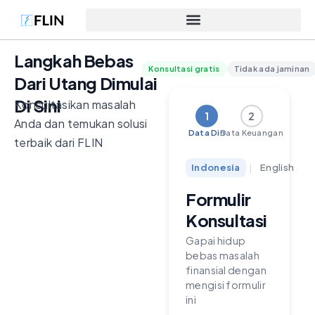
Langkah Bebas
Konsultasi gratis
Tidak ada jaminan
Dari Utang Dimulai
Di Sini
Konsultasikan masalah
1
2
Anda dan temukan solusi
Data Diri
Data Keuangan
terbaik dari FLIN
Indonesia
|
English
Formulir
Konsultasi
Gapai hidup
bebas masalah
finansial dengan
mengisi formulir
ini