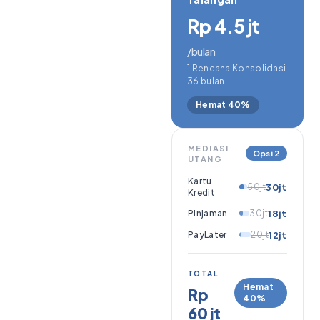
Rp 4.5 jt
/bulan
1 Rencana Konsolidasi
36 bulan
Hemat 40%
MEDIASI
Opsi 2
UTANG
Kartu
50jt
30jt
Kredit
Pinjaman
30jt
18jt
PayLater
20jt
12jt
TOTAL
Hemat
Rp
40%
60 jt