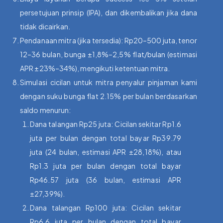
persetujuan prinsip (IPA), dan dikembalikan jika dana
tidak dicairkan.
Pendanaan mitra (jika tersedia): Rp20–500 juta, tenor
12–36 bulan, bunga ±1,8%–2,5% flat/bulan (estimasi
APR ±23%–34%), mengikuti ketentuan mitra.
Simulasi cicilan untuk mitra penyalur pinjaman kami
dengan suku bunga flat 2.15% per bulan berdasarkan
saldo menurun:
Dana talangan Rp25 juta: Cicilan sekitar Rp1.6
juta per bulan dengan total bayar Rp39.79
juta (24 bulan, estimasi APR ±28,18%), atau
Rp1.3 juta per bulan dengan total bayar
Rp46.57 juta (36 bulan, estimasi APR
±27,39%).
Dana talangan Rp100 juta: Cicilan sekitar
Rp6.6 juta per bulan dengan total bayar